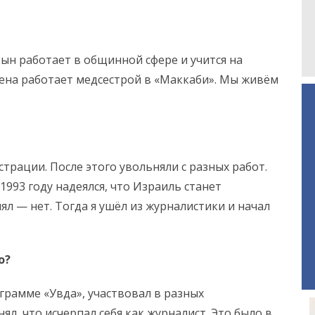
Сын работает в общинной сфере и учится на
Жена работает медсестрой в «Маккаби». Мы живём
трации. После этого увольняли с разных работ.
1993 году надеялся, что Израиль станет
ял — нет. Тогда я ушёл из журналистики и начал
о?
ограмме «Увда», участвовал в разных
ял, что исчерпал себя как журналист. Это было в