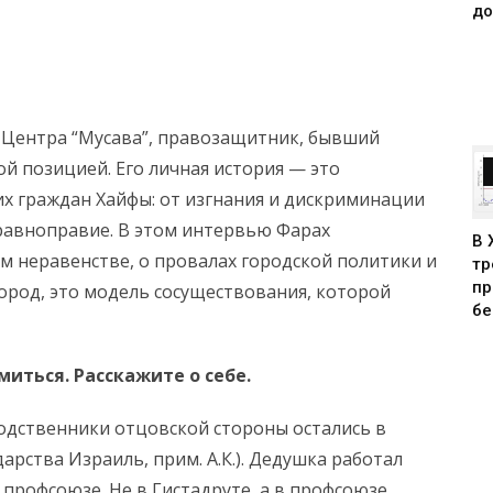
до
 Центра “Мусава”, правозащитник, бывший
ой позицией. Его личная история — это
х граждан Хайфы: от изгнания и дискриминации
 равноправие. В этом интервью Фарах
В 
ом неравенстве, о провалах городской политики и
тр
пр
город, это модель сосуществования, которой
бе
иться. Расскажите о себе.
Родственники отцовской стороны остались в
дарства Израиль, прим. А.К.). Дедушка работал
 профсоюзе. Не в Гистадруте, а в профсоюзе