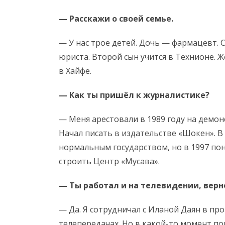
— Расскажи о своей семье.
— У нас трое детей. Дочь — фармацевт. 
юриста. Второй сын учится в Технионе. 
в Хайфе.
— Как ты пришёл к журналистике?
— Меня арестовали в 1989 году на демонс
Начал писать в издательстве «Шокен». В 
нормальным государством, но в 1997 пон
строить Центр «Мусава».
— Ты работал и на телевидении, верн
— Да. Я сотрудничал с Иланой Даян в пр
телепередачах. Но в какой-то момент пон