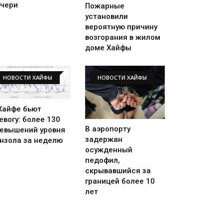
чери
Пожарные
установили
вероятную причину
возгорания в жилом
доме Хайфы
НОВОСТИ ХАЙФЫ
НОВОСТИ ХАЙФЫ
Хайфе бьют
евогу: более 130
В аэропорту
евышений уровня
задержан
нзола за неделю
осужденный
педофил,
скрывавшийся за
границей более 10
лет