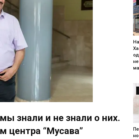
На
Ха
од
н
ма
мы знали и не знали о них.
м центра “Мусава”
Пе
но