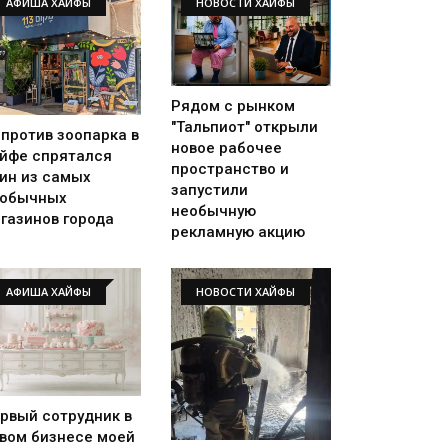
АФИША ХАЙФЫ
НОВОСТИ ХАЙФЫ
Рядом с рынком
"Тальпиот" открыли
против зоопарка в
новое рабочее
йфе спрятался
пространство и
ин из самых
запустили
еобычных
необычную
газинов города
рекламную акцию
АФИША ХАЙФЫ
НОВОСТИ ХАЙФЫ
рвый сотрудник в
вом бизнесе моей