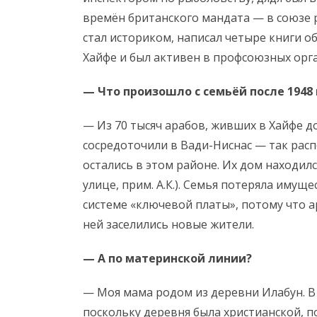
времён британского мандата — в союзе 
стал историком, написал четыре книги об
Хайфе и был активен в профсоюзных орг
— Что произошло с семьёй после 1948
— Из 70 тысяч арабов, живших в Хайфе до 
сосредоточили в Вади-Ниснас — так расп
остались в этом районе. Их дом находил
улице, прим. А.К.). Семья потеряла имущ
системе «ключевой платы», потому что а
ней заселились новые жители.
— А по материнской линии?
— Моя мама родом из деревни Илабун. В 
поскольку деревня была христианской, 