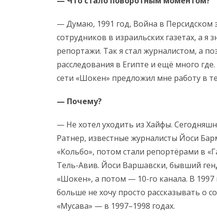
— Что стало поворотным моментом?
— Думаю, 1991 год, Война в Персидском 
сотрудников в израильских газетах, а я з
репортажи. Так я стал журналистом, а п
расследования в Египте и ещё много где.
сети «Шокен» предложил мне работу в тел
— Почему?
— Не хотел уходить из Хайфы. Сегодняш
Ратнер, известные журналисты Йоси Барм
«Кольбо», потом стали репортёрами в «Г
Тель-Авив. Йоси Варшавски, бывший ген
«Шокен», а потом — 10-го канала. В 1997 г
больше не хочу просто рассказывать о со
«Мусава» — в 1997–1998 годах.