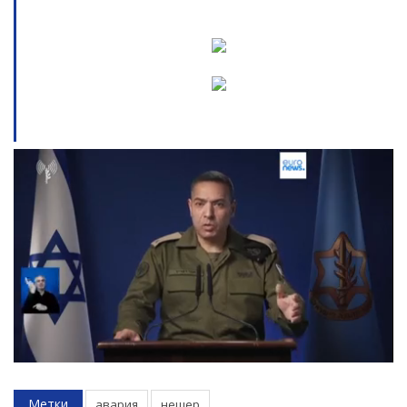
Метки
авария
нешер