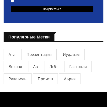
Популярные Метки
Атл
Презентация
Иудаизм
Вокзал
Ав
Лгбт
Гастроли
Ракевель
Происш
Аврия