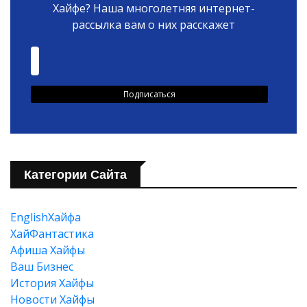
Хайфе? Наша многолетняя интернет-
рассылка вам о них расскажет
Категории Сайта
EnglishХайфа
XайФантастика
Афиша Хайфы
Ваш Бизнес
История Хайфы
Новости Хайфы