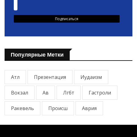
Популярные Метки
Атл
Презентация
Иудаизм
Вокзал
Ав
Лгбт
Гастроли
Ракевель
Происш
Аврия