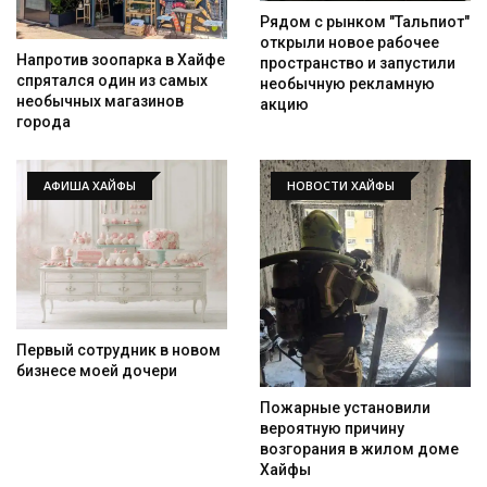
Рядом с рынком "Тальпиот"
открыли новое рабочее
Напротив зоопарка в Хайфе
пространство и запустили
спрятался один из самых
необычную рекламную
необычных магазинов
акцию
города
АФИША ХАЙФЫ
НОВОСТИ ХАЙФЫ
Первый сотрудник в новом
бизнесе моей дочери
Пожарные установили
вероятную причину
возгорания в жилом доме
Хайфы