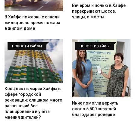
Вечером и ночью в Хайфе
перекрывают шоссе,
улицы, и мосты
В Хайфе пожарные спасли
жильцов во время пожара
в жилом доме
НОВОСТИ ХАЙФЫ
НОВОСТИ ХАЙФЫ
Конфликт в мэрии Хайфы в
сфере городской
реновации: слишком много
Инне помогли вернуть
разрешений без
около 5,500 шекелей
планирования и учёта
благодаря проверке
мнения жителей?