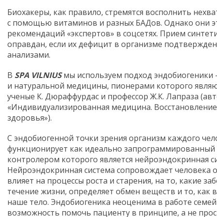
Биохакеры, как правило, стремятся восполнить нехв
с помощью витаминов и разных БАДов. Однако они э
рекомендаций «экспертов» в соцсетях. Прием синтет
оправдан, если их дефицит в организме подтвержде
анализами.
В
SPA VILNIUS
мы используем подход эндобиогеники 
и натуральной медицины, пионерами которого являю
ученые К. Дюраффурдас и профессор Ж.К. Лапраза (ав
«Индивидуализированная медицина. Восстановление
здоровья»).
С эндобиогенной точки зрения организм каждого чел
функционирует как идеально запрограммированный
контролером которого является нейроэндокринная си
Нейроэндокринная система сопровождает человека от
влияет на процессы роста и старения, на то, какие з
течение жизни, определяет обмен веществ и то, как в
наше тело. Эндобиогеника неоценима в работе семейн
возможность помочь пациенту в принципе, а не прос