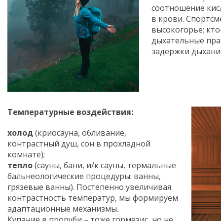
соотношение кисл
в крови. Спортсм
высокогорье; кт
дыхательные пра
задержки дыхани
Температурные воздействия:
холод
(криосауна, обливание,
контрастный душ, сон в прохладной
комнате);
тепло
(сауны, бани, и/к сауны, термальные
бальнеологические процедуры: ванны,
грязевые ванны). Постепенно увеличивая
контрастность температур, мы формируем
адаптационные механизмы.
Купание в проруби – тоже гормезис, но не