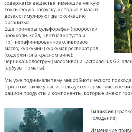
содержатся вещества, имеющие мягкую
токсическую нагрузку, которые в малых
дозах стимулируют детоксикацию
организма.
Еще примеры: сульфорафан (проростки
брокколи, кейл, цветная капуста и
пр.); нерафинированное оливковое
масло; куркумин (куркума); ресвератрол
(содержится в красном вине);
черника; колострум (молозиво) и Lactobacillus GG; алл
(арбузы, томаты).
Мы уже поднимали тему микробиотического подхода
При этом также у нас используется горметическое п
рацион продукты и компоненты, которые имеют горм
Гипоксия
(кратк
голодание)
Изменение привы