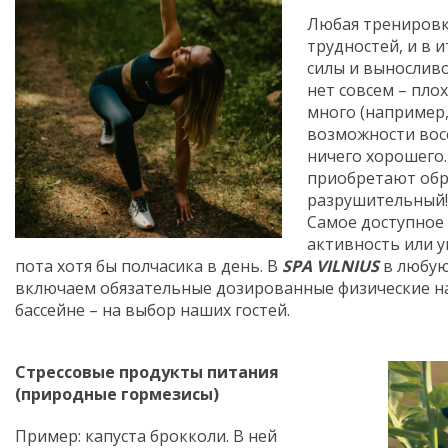
Любая тренировк
трудностей, и в 
силы и выносливо
нет совсем – пло
много (например,
возможности вос
ничего хорошего
приобретают обр
разрушительный! 
Самое доступное 
активность или у
пота хотя бы полчасика в день. В
SPA VILNIUS
в любу
включаем обязательные дозированные физические наг
бассейне – на выбор наших гостей.
Стрессовые продукты питания
(природные гормезисы)
Пример: капуста брокколи. В ней