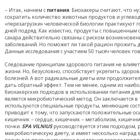
– Итак, начнем с
п
итания
. Биохакеры считают, что 
сократить количество животных продуктов и углевод
«перезагрузки» человеческой биологии практикуют г
дней подряд. Как известно, продукты с повышенным
сахара действительно связаны с риском возникновен
заболеваний. Но поможет ли такой рацион прожить д
Данные исследования с участием 50 тысяч человек гов
Следование принципам здорового питания не влияе
жизни. Но, безусловно, способствует укрепить здоро
болезней. А вот радикальные диеты или продолжите
дать обратный эффект. Тем не менее, одним из наиб
биохакерских подходов в использовании питания дл
является микробиотический метод. Он заключается в 
используются специальные продукты, меняющие сост
приводит к тому, что запускаются положительные оси
кишечник – сердце, кишечник – метаболизм, кишечник
почки.
SPA VILNIUS
руководствуется этим подходом, 
микробиотическую диету, и имеет несколько наград 
результат признания успеха внедрения теории микро