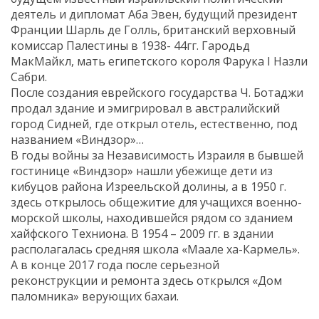
деятель и дипломат Аба Эвен, будущий президент
Франции Шарль де Голль, британский верховный
комиссар Палестины в 1938- 44гг. Гародьд
МакМайкл, мать египетского короля Фарука I Назли
Сабри.
После создания еврейского государства Ч. Ботаджи
продал здание и эмигрировал в австралийский
город Сидней, где открыл отель, естественно, под
названием «Виндзор»…
В годы войны за Независимость Израиля в бывшей
гостинице «Виндзор» нашли убежище дети из
кибуцов района Изреельской долины, а в 1950 г.
здесь открылось общежитие для учащихся военно-
морской школы, находившейся рядом со зданием
хайфского Техниона. В 1954 – 2009 гг. в здании
располагалась средняя школа «Маале ха-Кармель».
А в конце 2017 года после серьезной
реконструкции и ремонта здесь открылся «Дом
паломника» верующих бахаи.