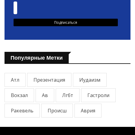
Популярные Метки
Атл
Презентация
Иудаизм
Вокзал
Ав
Лгбт
Гастроли
Ракевель
Происш
Аврия