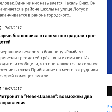
еловек.Один из них называется Нахаль Сиах. Он
ачинается в районе школы на улице Лотус и
аканчивается в районе городского...
17/07/2017
Взрыв баллончика с газом: пострадали трое
детей
Вчерашним вечером в больницу «Рамбам»
ривезли трёх детей трёх, пяти и семи лет. Их
одители сообщили, что они жалуются на сильное
жение в глазах.Прибывшие на место сотрудники
скорой помощи» смогли...
16/07/2017
Метронит в “Неве-Шаанан”: возможны два
направления
En