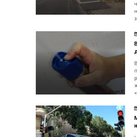
ч
н
з
п
р
ж
«