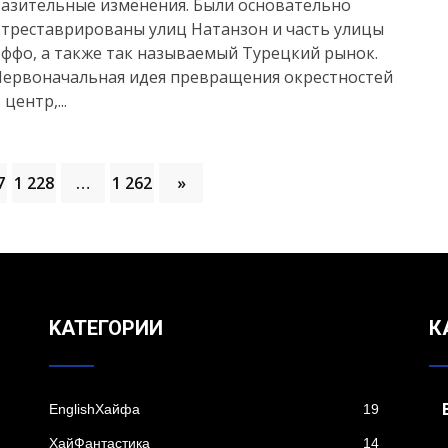
азительные изменения. Были основательно
треставрированы улиц Натанзон и часть улицы
ффо, а также так называемый Турецкий рынок.
Первоначальная идея превращения окрестностей
 центр,...
7
1 228
…
1 262
»
KАТЕГОРИИ
К
EnglishХайфа
19
XайФантастика
14