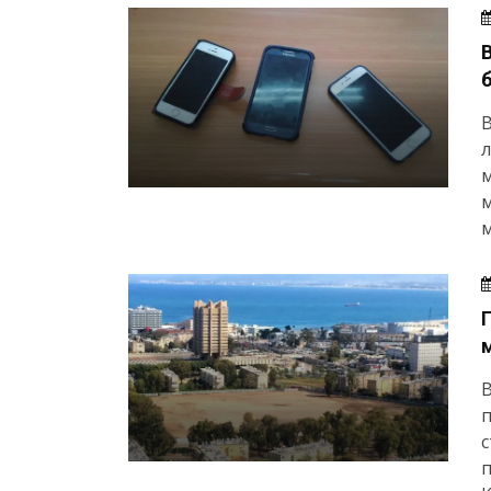
л
м
м
В
п
п