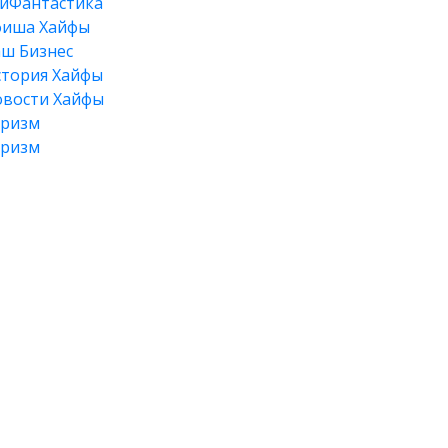
йФантастика
фиша Хайфы
ш Бизнес
тория Хайфы
вости Хайфы
уризм
уризм