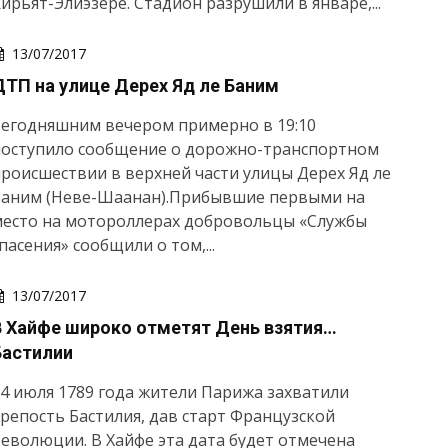
ирьят-Элиэзере. Стадион разрушили в январе,...
13/07/2017
ДТП на улице Дерех Яд ле Баним
Сегодняшним вечером примерно в 19:10
поступило сообщение о дорожно-транспортном
роисшествии в верхней части улицы Дерех Яд ле
Баним (Неве-Шаанан).Прибывшие первыми на
место на мотороллерах добровольцы «Службы
пасения» сообщили о том,...
13/07/2017
В Хайфе широко отметят День взятия…
Бастилии
4 июля 1789 года жители Парижа захватили
репость Бастилия, дав старт Французской
еволюции. В Хайфе эта дата будет отмечена