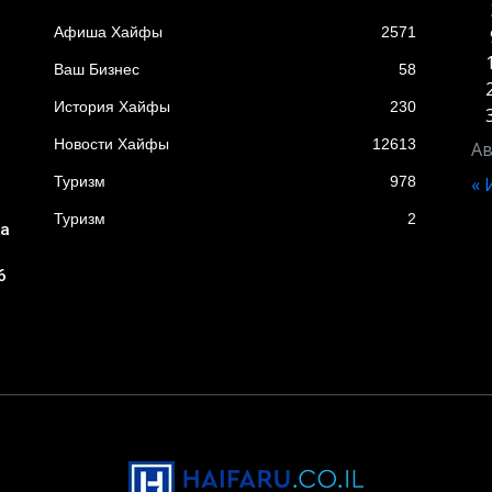
Афиша Хайфы
2571
Ваш Бизнес
58
История Хайфы
230
Новости Хайфы
12613
Ав
Туризм
978
«
Туризм
2
ба
6