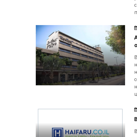
п
В
н
с
н
ц