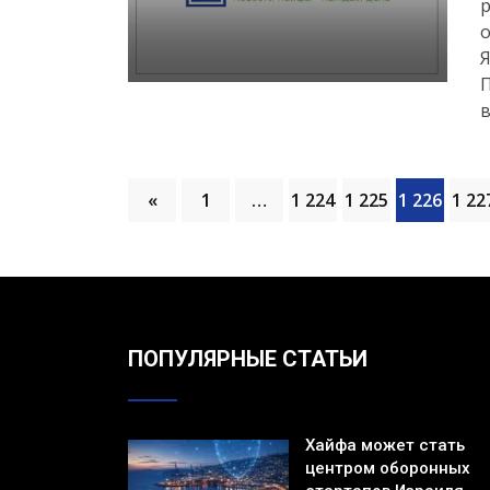
р
о
Я
в
«
1
…
1 224
1 225
1 226
1 22
ПОПУЛЯРНЫЕ СТАТЬИ
Хайфа может стать
центром оборонных