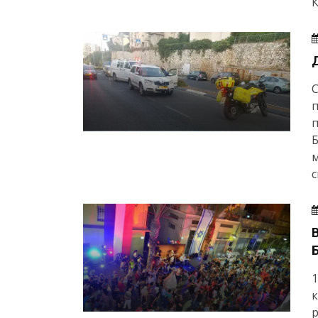
К
п
с
1
к
р