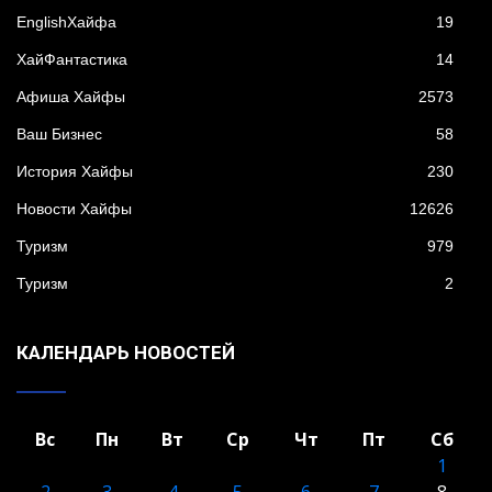
EnglishХайфа
19
XайФантастика
14
Афиша Хайфы
2573
Ваш Бизнес
58
История Хайфы
230
Новости Хайфы
12626
Туризм
979
Туризм
2
КАЛЕНДАРЬ НОВОСТЕЙ
Вс
Пн
Вт
Ср
Чт
Пт
Сб
1
2
3
4
5
6
7
8