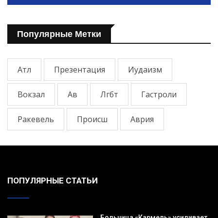
Популярные Метки
Атл
Презентация
Иудаизм
Вокзал
Ав
Лгбт
Гастроли
Ракевель
Происш
Аврия
ПОПУЛЯРНЫЕ СТАТЬИ
Больница «Кармель» усиливает