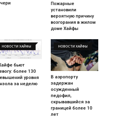
чери
Пожарные
установили
вероятную причину
возгорания в жилом
доме Хайфы
НОВОСТИ ХАЙФЫ
НОВОСТИ ХАЙФЫ
Хайфе бьют
евогу: более 130
В аэропорту
евышений уровня
задержан
нзола за неделю
осужденный
педофил,
скрывавшийся за
границей более 10
лет