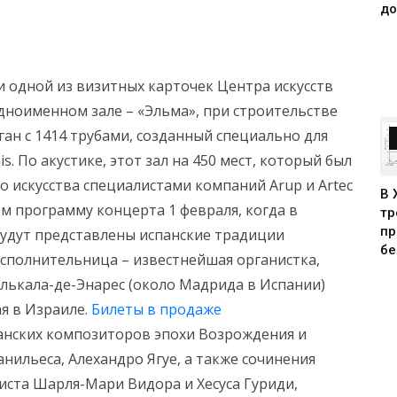
до
и одной из визитных карточек Центра искусств
дноименном зале – «Эльма», при строительстве
ан с 1414 трубами, созданный специально для
. По акустике, этот зал на 450 мест, который был
о искусства специалистами компаний Arup и Artec
В 
ем программу концерта 1 февраля, когда в
тр
пр
дут представлены испанские традиции
бе
Исполнительница – известнейшая органистка,
Алькала-де-Энарес (около Мадрида в Испании)
 в Израиле.
Билеты в продаже
нских композиторов эпохи Возрождения и
анильеса, Алехандро Ягуе, а также сочинения
иста Шарля-Мари Видора и Хесуса Гуриди,