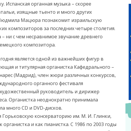
. Испанская органная музыка – скорее
атальи, изящные тьенто и много других
 Людмила Мацюра познакомит израильскую
ких композиторов за последних четыре столетия.
 – ни с чем несравнимое звучание древнего
немецкого композитора.
годня является одной из важнейших фигур в
ющая и титулярная органистка Кафедрального –
Энарес (Мадрид), член жюри различных конкурсов,
ждународного органного фестиваля
е художественный руководитель и дирижер
теса. Органистка неоднократно принимала
ала много CD и DVD-дисков.
Горьковскую консерваторию им. М. И. Глинки,
к органистка и как пианистка. С 1986 по 2003 годы