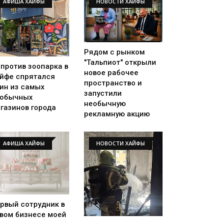
АФИША ХАЙФЫ
НОВОСТИ ХАЙФЫ
Рядом с рынком
"Тальпиот" открыли
против зоопарка в
новое рабочее
йфе спрятался
пространство и
ин из самых
запустили
еобычных
необычную
газинов города
рекламную акцию
АФИША ХАЙФЫ
НОВОСТИ ХАЙФЫ
рвый сотрудник в
вом бизнесе моей