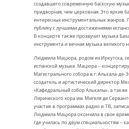
создавшего современную баскскую музыку
придворная, чем церковная. Это яркие б
интересных инструментальных жанров.
публику с лучшими достижениями испанс
В концерте также прозвучит музыка Баха
инструмента и вечная музыка великого 
Людмила Мацюра, родом из Иркутска, се
испанской музыке. Мацюра – концертиру
Магистрального собора в г. Алькала-де-
создатель и артистический директор Ме
«Кафедральный собор Алькалы», а такж
Лирического хора им. Мигеля де Серван
участие в программах радио и ТВ, запис
Людмила Мацюра окончила в свое время 
где училась по двум специальностям – ка