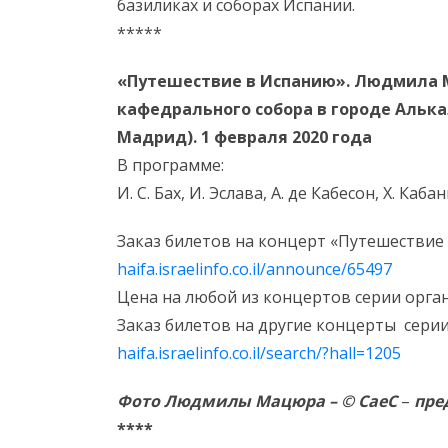
базиликах и соборах Испании.
*****
«Путешествие в Испанию». Людмила М
кафедрального собора в городе Алька
Мадрид). 1 февраля 2020 года
В программе:
И. С. Бах, И. Эслава, А. де Кабесон, Х. Каба
Заказ билетов на концерт «Путешествие
haifa.israelinfo.co.il/announce/65497
Цена на любой из концертов серии орган
Заказ билетов на другие концерты сери
haifa.israelinfo.co.il/search/?hall=1205
Фото Людмилы Мацюра – © CaeC
–
пре
****