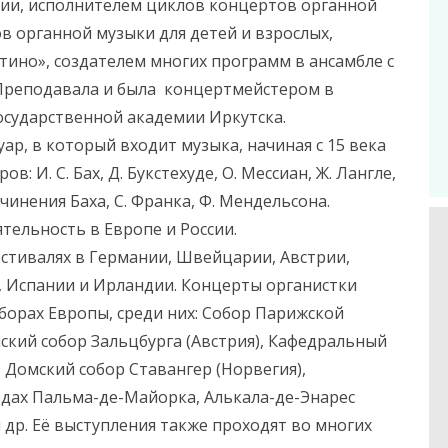
нии, исполнителем циклов концертов органной
в органной музыки для детей и взрослых,
тино», создателем многих программ в ансамбле с
 Преподавала и была концертмейстером в
сударственной академии Иркутска.
, в который входит музыка, начиная с 15 века
: И. С. Бах, Д. Букстехуде, О. Мессиан, Ж. Лангле,
чинения Баха, С. Франка, Ф. Мендельсона.
ельность в Европе и России.
стивалях в Германии, Швейцарии, Австрии,
 Испании и Ирландии. Концерты органистки
борах Европы, среди них: Собор Парижской
ский собор Зальцбурга (Австрия), Кафедральный
 Домский собор Ставангер (Норвегия),
одах Пальма-де-Майорка, Алькала-де-Энарес
др. Её выступления также проходят во многих