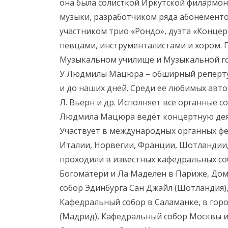
она была солисткой Иркутской филармо
музыки, разработчиком ряда абонементо
участником трио «Рондо», дуэта «Концер
певцами, инструменталистами и хором.
Музыкальном училище и Музыкальной го
У Людмилы Мацюра – обширный репертуар
и до наших дней. Среди ее любимых авторов
Л. Вьерн и др. Исполняет все органные со
Людмила Мацюра ведёт концертную деят
Участвует в международных органных фе
Италии, Норвегии, Франции, Шотландии,
проходили в известных кафедральных со
Богоматери и Ла Маделен в Париже, Дом
собор Эдинбурга Сан Джайл (Шотландия),
Кафедральный собор в Саламанке, в гор
(Мадрид), Кафедральный собор Москвы и 