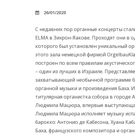
26/01/2020
С недавних пор органные концерты стал
ELMA в Зихрон-Яакове. Проходят они в о
которого был установлен уникальный орг
этого зала немецкой фирмой OrgelbauKlais
построен по всем правилам акустическог
– один из лучших в Израиле. Представля
захватывающей необычной программе бу
органной музыки и произведения Баха. 
титулярная органистка собора в городе 
Людмила Мацюра, впервые выступающая
Людмила Мацюра исполняет музыку испа
барокко: Антонио де Кабесона, Хуана Каб
Баха, французского композитора и орган