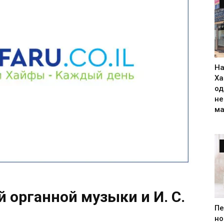
На
Ха
од
н
ма
 органной музыки и И. С.
Пе
но