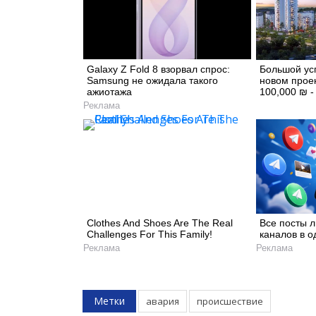
Galaxy Z Fold 8 взорвал спрос:
Большой ус
Samsung не ожидала такого
новом прое
ажиотажа
100,000 ₪ 
Реклама
Clothes And Shoes Are The Real
Все посты 
Challenges For This Family!
каналов в о
Реклама
Реклама
Метки
авария
происшествие