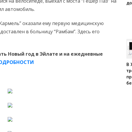
ся на велосипеде, выехал с моста “Гешер Паз” на
до
ил автомобиль.
Кармель” оказали ему первую медицинскую
оставлен в больницу “Рамбам”. Здесь его
ть Новый год в Эйлате и на ежедневные
ОДРОБНОСТИ
В 
тр
пр
бе