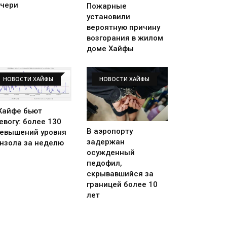
чери
Пожарные
установили
вероятную причину
возгорания в жилом
доме Хайфы
НОВОСТИ ХАЙФЫ
НОВОСТИ ХАЙФЫ
Хайфе бьют
евогу: более 130
В аэропорту
евышений уровня
задержан
нзола за неделю
осужденный
педофил,
скрывавшийся за
границей более 10
лет