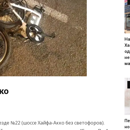
На
Ха
од
н
ма
ко
Пе
зде №22 (шоссе Хайфа-Акко без светофоров).
но