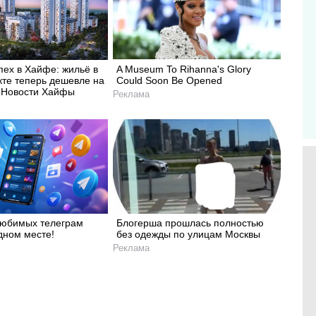
пех в Хайфе: жильё в
A Museum To Rihanna's Glory
кте теперь дешевле на
Could Soon Be Opened
- Новости Хайфы
Реклама
любимых телеграм
Блогерша прошлась полностью
дном месте!
без одежды по улицам Москвы
Реклама