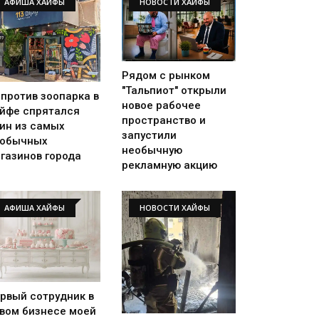
АФИША ХАЙФЫ
НОВОСТИ ХАЙФЫ
Рядом с рынком
"Тальпиот" открыли
против зоопарка в
новое рабочее
йфе спрятался
пространство и
ин из самых
запустили
еобычных
необычную
газинов города
рекламную акцию
АФИША ХАЙФЫ
НОВОСТИ ХАЙФЫ
рвый сотрудник в
вом бизнесе моей