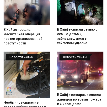
Искать
В Хайфе спасли семью с
В Хайфе прошла
семью детьми,
масштабная операция
заблудившуюся в
против организованной
хайфском ущелье
преступности
НОВОСТИ ХАЙФЫ
НОВОСТИ ХАЙФЫ
В Хайфе пожарные спасли
жильцов во время пожара
Необычное спасение:
в жилом доме
голова собаки застряла в