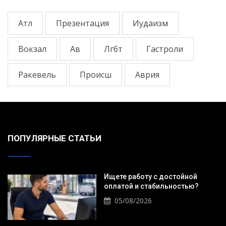
Атл
Презентация
Иудаизм
Вокзал
Ав
Лгбт
Гастроли
Ракевель
Происш
Аврия
ПОПУЛЯРНЫЕ СТАТЬИ
Ищете работу с достойной
оплатой и стабильностью?
05/08/2026