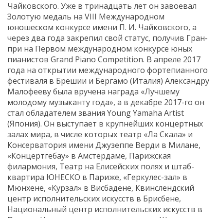
Чайковского. Уже в тринадцать лет он завоевал
Золотую медаль на VIII Международном
юношеском конкурсе имени П. И. Чайковского, а
через два года закрепил свой статус, получив Гран-
при на Первом международном конкурсе юных
пианистов Grand Piano Competition. В апреле 2017
года на открытии международного фортепианного
фестиваля в Брешии и Бергамо (Италия) Александру
Малофееву была вручена награда «Лучшему
молодому музыканту года», а в декабре 2017-го он
стал обладателем звания Young Yamaha Artist
(Япония). Он выступает в крупнейших концертных
залах мира, в числе которых театр «Ла Скала» и
Консерватория имени Джузеппе Верди в Милане,
«Концертгебау» в Амстердаме, Парижская
филармония, Театр на Елисейских полях и штаб-
квартира ЮНЕСКО в Париже, «Геркулес-зал» в
Мюнхене, «Курзал» в Висбадене, Квинслендский
центр исполнительских искусств в Брисбене,
Национальный центр исполнительских искусств в