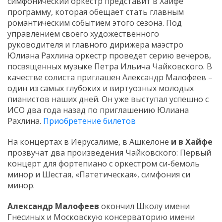
симфонический оркестр представит в Хайфе
программу, которая обещает стать главным
романтическим событием этого сезона. Под
управлением своего художественного
руководителя и главного дирижера маэстро
Юлиана Рахлина оркестр проведет серию вечеров,
посвященных музыке Петра Ильича Чайковского. В
качестве солиста приглашен Александр Малофеев –
один из самых глубоких и виртуозных молодых
пианистов наших дней. Он уже выступал успешно с
ИСО два года назад по приглашению Юлиана
Рахлина.
Приобретение билетов
На концертах в Иерусалиме, в Ашкелоне
и в Хайфе
прозвучат два произведения Чайковского: Первый
концерт для фортепиано с оркестром си-бемоль
минор и Шестая, «Патетическая», симфония си
минор.
Александр Малофеев
окончил Школу имени
Гнесиных и Московскую консерваторию имени