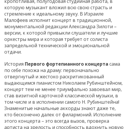
кропотливая, полугодовая студийная работа, в
которую музыкант вложил всю свою страсть и
стремление к идеальному звуку. В Израиле
Малофеев исполнит концерт в традиционной,
монументальной редакции Александра Зилоти –
версии, к которой привыкли слушатели и лучшие
оркестры мира и которая требует от солиста
запредельной технической и эмоциональной
отдачи.
История
Первого фортепианного концерта
сама
по себе похожа на драму: первоначально
отвергнутый и жестоко раскритикованный
выдающимся пианистом Николаем Рубинштейном,
концерт тем не менее триумфально завоевал мир,
став визитной карточкой классической музыки, в
том числе и в исполнении самого Н. Рубинштейна!
Знаменитые начальные аккорды знают даже те,
кто бесконечно далек от филармоний. Исполнение
этого концерта – это всегда вызов, проверка
артиста на зрелость и способность вдохнуть новую