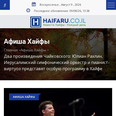
Воскресенье , Август 9 , 2026
Последнее обновление: 09/08/26, 13:38
Афиша Хайфы
-
-
Главная
Афиша Хайфы
Два произведения Чайковского: Юлиан Рахлин,
Иерусалимский симфонический оркестр и пианист-
виртуоз представят особую программу в Хайфе
АФИША ХАЙФЫ