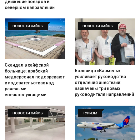
движение поездов в
северном направлении
НОВОСТИ ХАЙФЫ
НОВОСТИ ХАЙФЫ
Скандал в хайфской
Больница «Кармель»
больнице: арабский
усиливает руководство
медперсонал подозревают
отделения анестезии:
в издевательствах над
назначены три новых
ранеными
руководителя направлений
военнослужащими
НОВОСТИ ХАЙФЫ
ТУРИЗМ