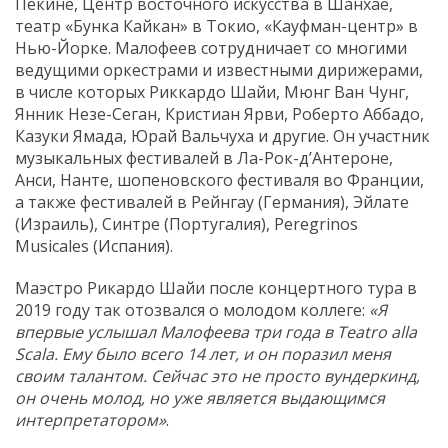
Пекине, Центр восточного искусства в Шанхае,
театр «Бунка Кайкан» в Токио, «Кауфман-центр» в
Нью-Йорке. Малофеев сотрудничает со многими
ведущими оркестрами и известными дирижерами,
в числе которых Риккардо Шайи, Мюнг Ван Чунг,
Янник Незе-Сеган, Кристиан Ярви, Роберто Аббадо,
Казуки Ямада, Юрай Вальчуха и другие. Он участник
музыкальных фестивалей в Ла-Рок-д’Антероне,
Анси, Нанте, шопеновского фестиваля во Франции,
а также фестивалей в Рейнгау (Германия), Эйлате
(Израиль), Синтре (Португалия), Peregrinos
Musicales (Испания).
Маэстро Рикардо Шайи после концертного тура в
2019 году так отозвался о молодом коллеге:
«Я
впервые услышал Малофеева три года в
Teatro
alla
Scala
. Ему было всего 14 лет, и он поразил меня
своим талантом. Сейчас это не просто вундеркинд,
он очень молод, но уже является выдающимся
интерпретатором»
.