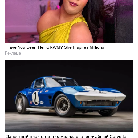
Have You Seen Her GRWM? She Inspires Millions
Реклама
Запретный плод стоит полмиллиарда: редчайший Corvette