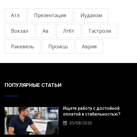
Атл
Презентация
Иудаизм
Вокзал
Ав
Лгбт
Гастроли
Ракевель
Происш
Аврия
ПОПУЛЯРНЫЕ СТАТЬИ
Ищете работу с достойной
оплатой и стабильностью?
05/08/2026