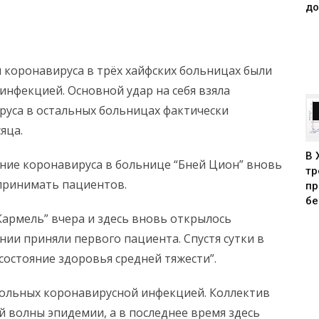
до
 коронавируса в трёх хайфских больницах были
инфекцией. Основной удар на себя взяла
руса в остальных больницах фактически
яца.
В 
ение коронавируса в больнице “Бней Цион” вновь
тр
принимать пациентов.
пр
бе
“Кармель” вчера и здесь вновь открылось
нии приняли первого пациента. Спустя сутки в
состояние здоровья средней тяжести”.
больных коронавирусной инфекцией. Коллектив
 волны эпидемии, а в последнее время здесь