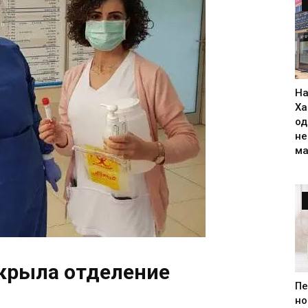
На
Ха
од
н
ма
крыла отделение
Пе
но