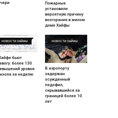
чери
Пожарные
установили
вероятную причину
возгорания в жилом
доме Хайфы
НОВОСТИ ХАЙФЫ
НОВОСТИ ХАЙФЫ
Хайфе бьют
евогу: более 130
В аэропорту
евышений уровня
задержан
нзола за неделю
осужденный
педофил,
скрывавшийся за
границей более 10
лет