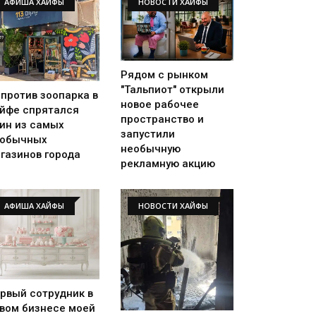
АФИША ХАЙФЫ
НОВОСТИ ХАЙФЫ
Рядом с рынком
"Тальпиот" открыли
против зоопарка в
новое рабочее
йфе спрятался
пространство и
ин из самых
запустили
еобычных
необычную
газинов города
рекламную акцию
АФИША ХАЙФЫ
НОВОСТИ ХАЙФЫ
рвый сотрудник в
вом бизнесе моей