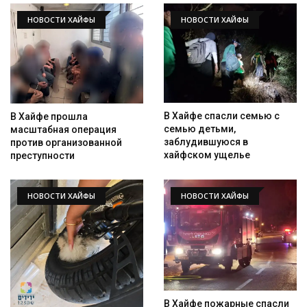
НОВОСТИ ХАЙФЫ
НОВОСТИ ХАЙФЫ
В Хайфе спасли семью с
В Хайфе прошла
семью детьми,
масштабная операция
заблудившуюся в
против организованной
хайфском ущелье
преступности
НОВОСТИ ХАЙФЫ
НОВОСТИ ХАЙФЫ
В Хайфе пожарные спасли