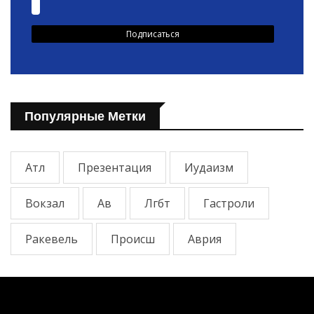
Популярные Метки
Атл
Презентация
Иудаизм
Вокзал
Ав
Лгбт
Гастроли
Ракевель
Происш
Аврия