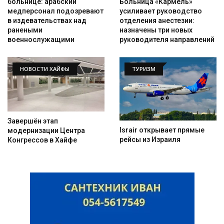
Больница «Кармель»
больнице: арабский
усиливает руководство
медперсонал подозревают
отделения анестезии:
в издевательствах над
назначены три новых
ранеными
руководителя направлений
военнослужащими
НОВОСТИ ХАЙФЫ
ТУРИЗМ
Завершён этап
Israir открывает прямые
модернизации Центра
рейсы из Израиля
Конгрессов в Хайфе