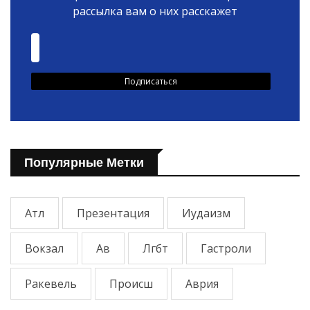
рассылка вам о них расскажет
Популярные Метки
Атл
Презентация
Иудаизм
Вокзал
Ав
Лгбт
Гастроли
Ракевель
Происш
Аврия