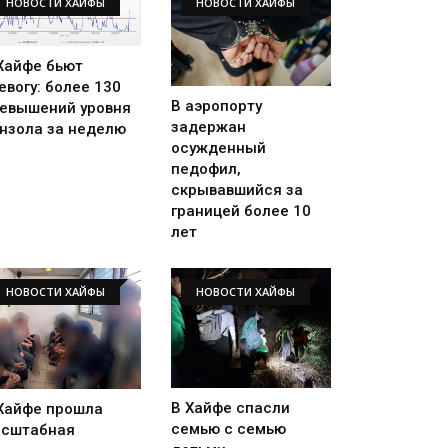
НОВОСТИ ХАЙФЫ
НОВОСТИ ХАЙФЫ
Хайфе бьют
евогу: более 130
В аэропорту
евышений уровня
задержан
нзола за неделю
осужденный
педофил,
скрывавшийся за
границей более 10
лет
НОВОСТИ ХАЙФЫ
НОВОСТИ ХАЙФЫ
В Хайфе спасли
Хайфе прошла
семью с семью
сштабная