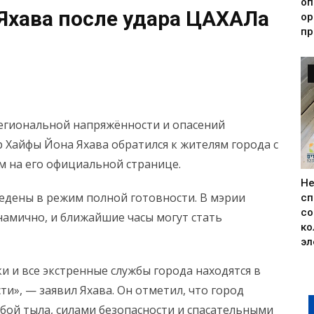
оп
Яхава после удара ЦАХАЛа
ор
пр
егиональной напряжённости и опасений
 Хайфы Йона Яхава обратился к жителям города с
 на его официальной странице.
Н
ведены в режим полной готовности. В мэрии
сп
со
намично, и ближайшие часы могут стать
ко
эл
и и все экстренные службы города находятся в
и», — заявил Яхава. Он отметил, что город
бой тыла, силами безопасности и спасательными