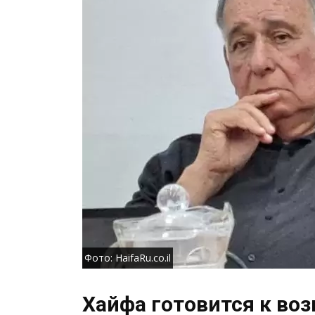
Фото: HaifaRu.co.il
Хайфа готовится к во