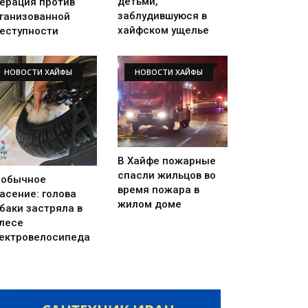
детьми,
ерация против
заблудившуюся в
ганизованной
хайфском ущелье
еступности
НОВОСТИ ХАЙФЫ
НОВОСТИ ХАЙФЫ
В Хайфе пожарные
спасли жильцов во
еобычное
время пожара в
асение: голова
жилом доме
баки застряла в
лесе
ектровелосипеда