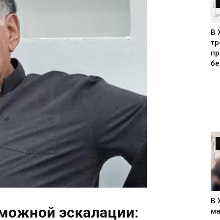
В 
тр
пр
бе
В 
зможной эскалации:
ма