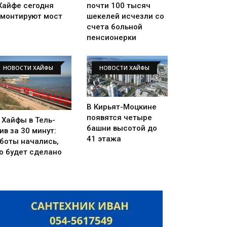
Хайфе сегодня
почти 100 тысяч
монтируют мост
шекелей исчезли со
счета больной
пенсионерки
НОВОСТИ ХАЙФЫ
НОВОСТИ ХАЙФЫ
В Кирьят-Моцкине
появятся четыре
 Хайфы в Тель-
башни высотой до
ив за 30 минут:
41 этажа
боты начались,
о будет сделано