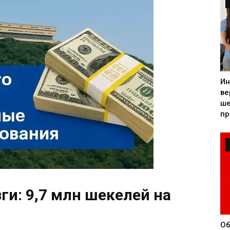
Ин
ве
ше
пр
ги: 9,7 млн шекелей на
Об