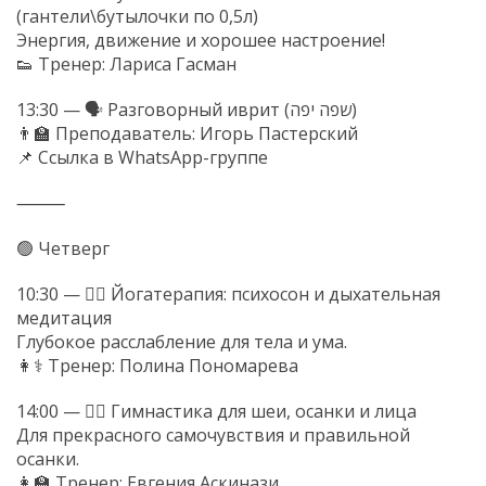
(гантели\бутылочки по 0,5л)
Энергия, движение и хорошее настроение!
👟 Тренер: Лариса Гасман
13:30 — 🗣 Разговорный иврит (שפה יפה)
👨🏫 Преподаватель: Игорь Пастерский
📌 Ссылка в WhatsApp-группе
⸻
🟢 Четверг
10:30 — 🧘‍♀️ Йогатерапия: психосон и дыхательная
медитация
Глубокое расслабление для тела и ума.
👩⚕️ Тренер: Полина Пономарева
14:00 — 💆‍♀️ Гимнастика для шеи, осанки и лица
Для прекрасного самочувствия и правильной
осанки.
👩🏫 Тренер: Евгения Аскинази