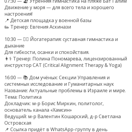
07:30 — 🏖 Утренняя гимнастика на пляже Бат Галим
Движение у моря — для всего тела и хорошего
настроения!
📍 Детская площадка у военной базы
👟 Тренер: Евгения Аскинази
10:30 — 🧘‍♀️ Йогатерапия: суставная гимнастика и
дыхание
Для гибкости, осанки и спокойствия.
👩⚕️ Тренер: Полина Пономарева, лицензированный
инструктор CAT (Critical Alignment Therapy & Yoga)
16:00 — 📚 Дом учёных: Секции Управления и
системных исследование и Гуманитарных наук
Название: Актуальные проблемы в Израиле и мире.
Тема: Политика
Докладчик: м-р Борис Миркин, политолог,
основатель канала «Хамсин»
Ведущий: м-р Валентин Кошарский, д-р Светлана
Островская
📌 Ссылка придёт в WhatsApp-группу в день