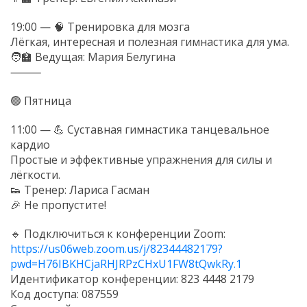
19:00 — 🧠 Тренировка для мозга
Лёгкая, интересная и полезная гимнастика для ума.
🧑🏫 Ведущая: Мария Белугина
⸻
🟢 Пятница
11:00 — 💪 Суставная гимнастика танцевальное
кардио
Простые и эффективные упражнения для силы и
лёгкости.
👟 Тренер: Лариса Гасман
🎉 Не пропустите!
🔹 Подключиться к конференции Zoom:
https://us06web.zoom.us/j/82344482179?
pwd=H76IBKHCjaRHJRPzCHxU1FW8tQwkRy.1
Идентификатор конференции: 823 4448 2179
Код доступа: 087559