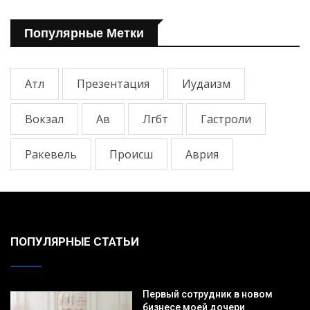
Популярные Метки
Атл
Презентация
Иудаизм
Вокзал
Ав
Лгбт
Гастроли
Ракевель
Происш
Аврия
ПОПУЛЯРНЫЕ СТАТЬИ
Первый сотрудник в новом
бизнесе моей дочери