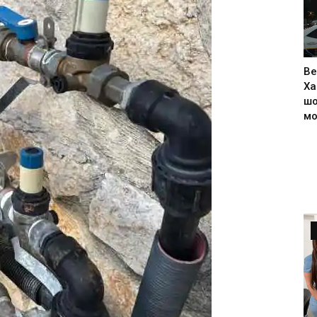
Ве
Ха
шо
м