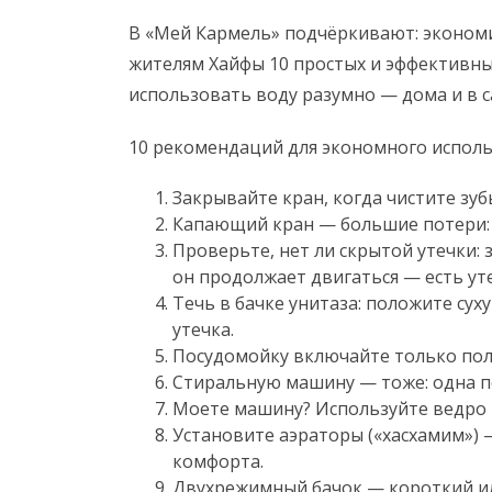
В «Мей Кармель» подчёркивают: экономи
жителям Хайфы 10 простых и эффективны
использовать воду разумно — дома и в с
10 рекомендаций для экономного исполь
Закрывайте кран, когда чистите зуб
Капающий кран — большие потери: 
Проверьте, нет ли скрытой утечки: 
он продолжает двигаться — есть уте
Течь в бачке унитаза: положите суху
утечка.
Посудомойку включайте только пол
Стиральную машину — тоже: одна по
Моете машину? Используйте ведро и
Установите аэраторы («хасхамим»)
комфорта.
Двухрежимный бачок — короткий ил