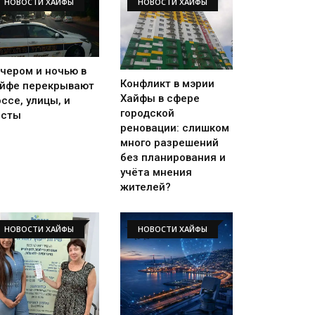
НОВОСТИ ХАЙФЫ
НОВОСТИ ХАЙФЫ
чером и ночью в
Конфликт в мэрии
йфе перекрывают
Хайфы в сфере
ссе, улицы, и
городской
осты
реновации: слишком
много разрешений
без планирования и
учёта мнения
жителей?
НОВОСТИ ХАЙФЫ
НОВОСТИ ХАЙФЫ