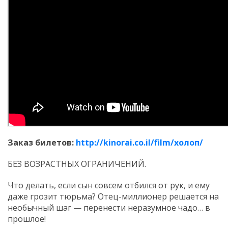
Заказ билетов:
http://kinorai.co.il/film/холоп/
БЕЗ ВОЗРАСТНЫХ ОГРАНИЧЕНИЙ.
Что делать, если сын совсем отбился от рук, и ему
даже грозит тюрьма? Отец-миллионер решается на
необычный шаг — перенести неразумное чадо… в
прошлое!