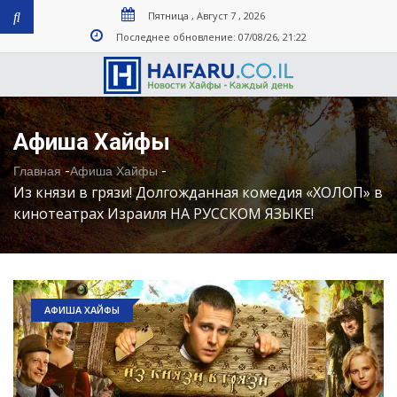
Пятница , Август 7 , 2026
Последнее обновление: 07/08/26, 21:22
Афиша Хайфы
-
-
Главная
Афиша Хайфы
Из князи в грязи! Долгожданная комедия «ХОЛОП» в
кинотеатрах Израиля НА РУССКОМ ЯЗЫКЕ!
АФИША ХАЙФЫ