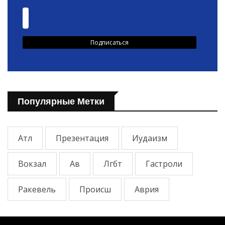
Популярные Метки
Атл
Презентация
Иудаизм
Вокзал
Ав
Лгбт
Гастроли
Ракевель
Происш
Аврия