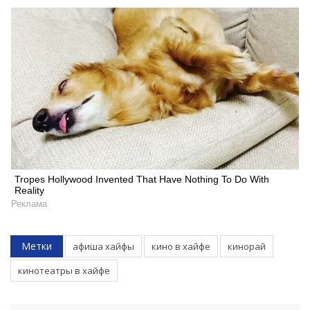
Tropes Hollywood Invented That Have Nothing To Do With
Reality
Реклама
Метки
афиша хайфы
кино в хайфе
кинорай
кинотеатры в хайфе