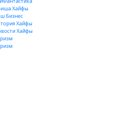
йФантастика
фиша Хайфы
ш Бизнес
тория Хайфы
вости Хайфы
уризм
уризм