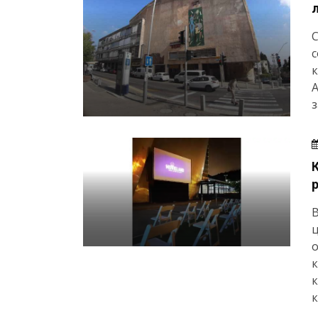
с
к
А
з
ц
о
к
к