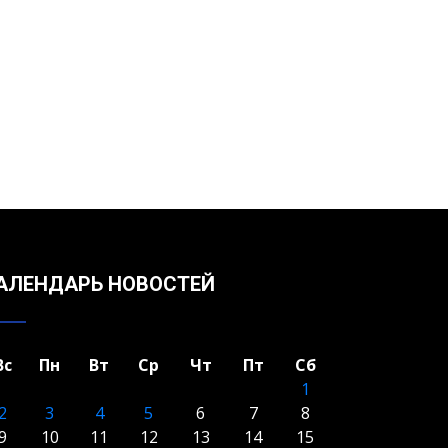
АЛЕНДАРЬ НОВОСТЕЙ
Вс
Пн
Вт
Ср
Чт
Пт
Сб
1
2
3
4
5
6
7
8
9
10
11
12
13
14
15