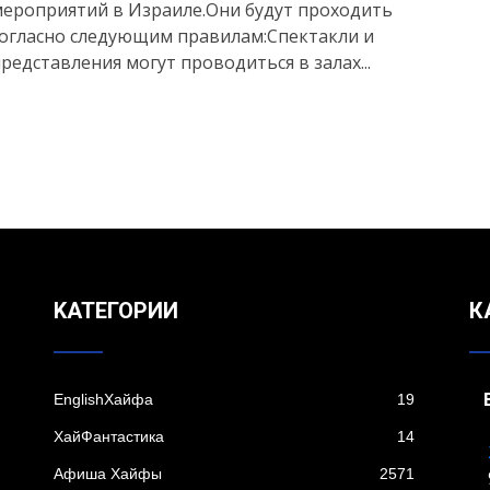
ероприятий в Израиле.Они будут проходить
огласно следующим правилам:Спектакли и
редставления могут проводиться в залах...
KАТЕГОРИИ
К
EnglishХайфа
19
XайФантастика
14
Афиша Хайфы
2571