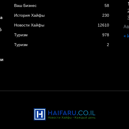
Ваш Бизнес
58
История Хайфы
230
ба
Новости Хайфы
12610
Ав
6
Туризм
978
«
Туризм
2
ни