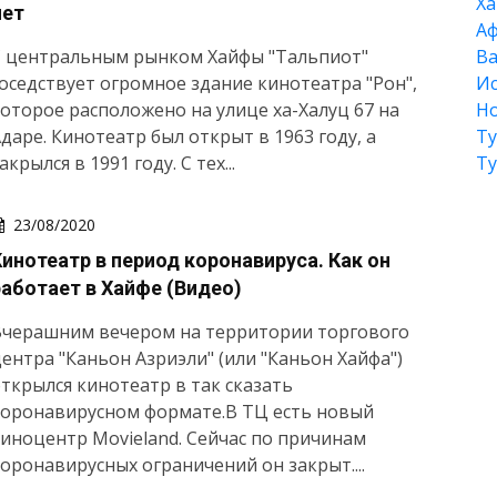
Xа
лет
А
С центральным рынком Хайфы "Тальпиот"
Ва
оседствует огромное здание кинотеатра "Рон",
Ис
оторое расположено на улице ха-Халуц 67 на
Но
даре. Кинотеатр был открыт в 1963 году, а
Т
акрылся в 1991 году. С тех...
Т
23/08/2020
Кинотеатр в период коронавируса. Как он
работает в Хайфе (Видео)
Вчерашним вечером на территории торгового
ентра "Каньон Азриэли" (или "Каньон Хайфа")
ткрылся кинотеатр в так сказать
коронавирусном формате.В ТЦ есть новый
иноцентр Movieland. Сейчас по причинам
оронавирусных ограничений он закрыт....