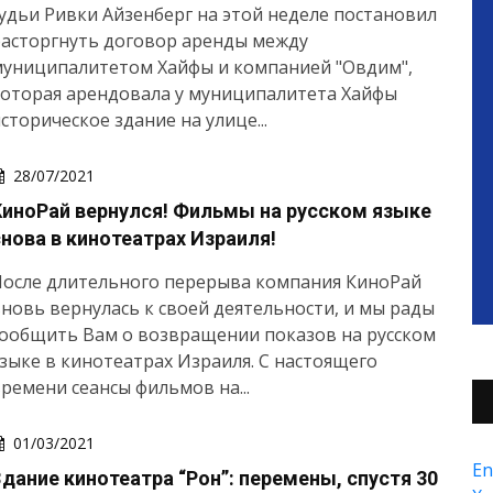
удьи Ривки Айзенберг на этой неделе постановил
расторгнуть договор аренды между
муниципалитетом Хайфы и компанией "Овдим",
которая арендовала у муниципалитета Хайфы
сторическое здание на улице...
28/07/2021
КиноРай вернулся! Фильмы на русском языке
снова в кинотеатрах Израиля!
После длительного перерыва компания КиноРай
новь вернулась к своей деятельности, и мы рады
ообщить Вам о возвращении показов на русском
зыке в кинотеатрах Израиля. С настоящего
ремени сеансы фильмов на...
01/03/2021
En
Здание кинотеатра “Рон”: перемены, спустя 30