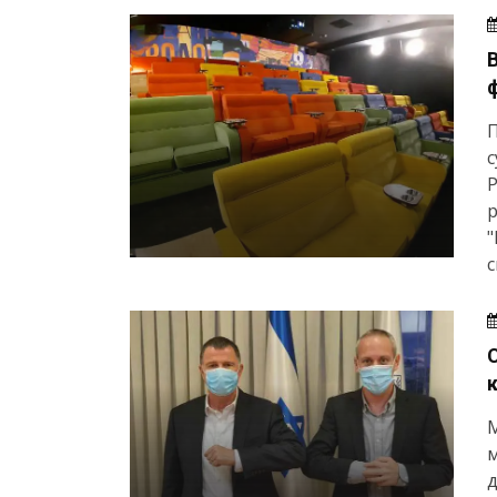
П
с
Р
р
"
с
м