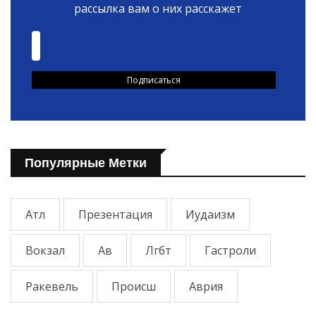
рассылка вам о них расскажет
Популярные Метки
Атл
Презентация
Иудаизм
Вокзал
Ав
Лгбт
Гастроли
Ракевель
Происш
Аврия