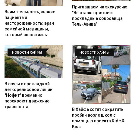
Приглашаем на экскурсию
Внимательность, знание
"Выставка цветов и
пациента и
прохладные сокровища
настороженность: врач
Тель-Авива"
семейной медицины,
который спас жизнь
НОВОСТИ ХАЙФЫ
НОВОСТИ ХАЙФЫ
В связи с прокладкой
легкорельсовой линии
"Нофит" временно
перекроют движение
транспорта
В Хайфе хотят сократить
пробки возле школ с
помощью проекта Ride &
Kiss