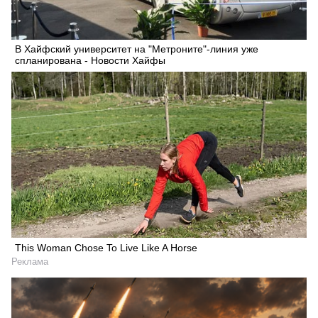
В Хайфский университет на "Метроните"-линия уже
спланирована - Новости Хайфы
This Woman Chose To Live Like A Horse
Реклама