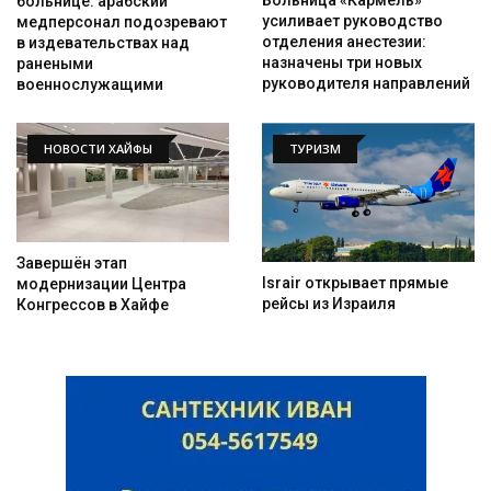
Больница «Кармель»
больнице: арабский
усиливает руководство
медперсонал подозревают
отделения анестезии:
в издевательствах над
назначены три новых
ранеными
руководителя направлений
военнослужащими
НОВОСТИ ХАЙФЫ
ТУРИЗМ
Искать
Завершён этап
Israir открывает прямые
модернизации Центра
рейсы из Израиля
Конгрессов в Хайфе