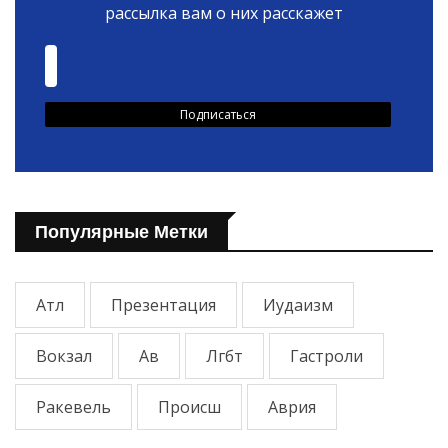
рассылка вам о них расскажет
Популярные Метки
Атл
Презентация
Иудаизм
Вокзал
Ав
Лгбт
Гастроли
Ракевель
Происш
Аврия