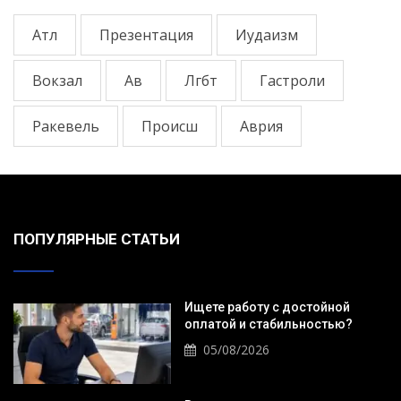
Атл
Презентация
Иудаизм
Вокзал
Ав
Лгбт
Гастроли
Ракевель
Происш
Аврия
ПОПУЛЯРНЫЕ СТАТЬИ
Ищете работу с достойной
оплатой и стабильностью?
05/08/2026