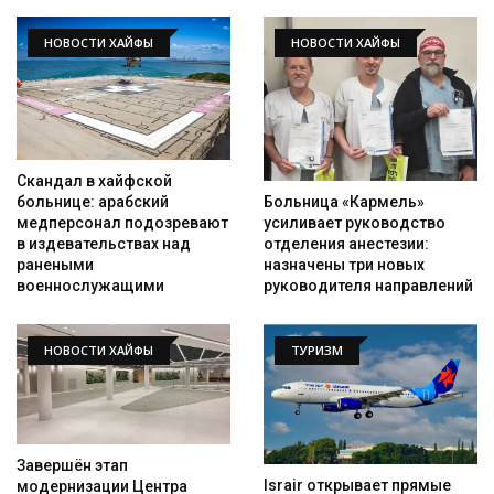
НОВОСТИ ХАЙФЫ
НОВОСТИ ХАЙФЫ
Скандал в хайфской
Больница «Кармель»
больнице: арабский
усиливает руководство
медперсонал подозревают
отделения анестезии:
в издевательствах над
назначены три новых
ранеными
руководителя направлений
военнослужащими
НОВОСТИ ХАЙФЫ
ТУРИЗМ
Завершён этап
Israir открывает прямые
модернизации Центра