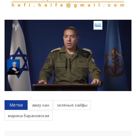
Метки
авиу хан
зелёные хайфы
марина барановская