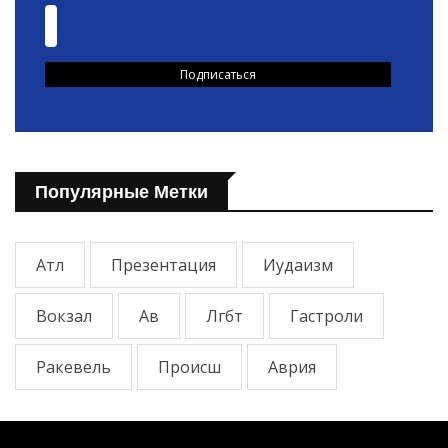
Популярные Метки
Атл
Презентация
Иудаизм
Вокзал
Ав
Лгбт
Гастроли
Ракевель
Происш
Аврия