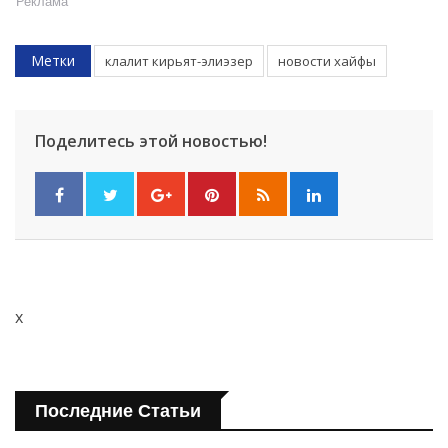
Реклама
Метки
клалит кирьят-элиэзер
новости хайфы
Поделитесь этой новостью!
x
Последние Статьи