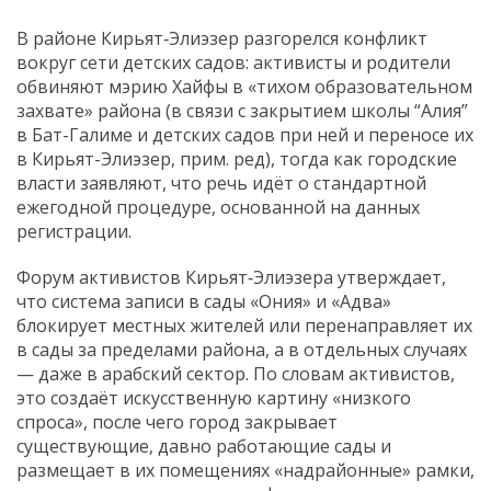
В районе Кирьят‑Элиэзер разгорелся конфликт
вокруг сети детских садов: активисты и родители
обвиняют мэрию Хайфы в «тихом образовательном
захвате» района (в связи с закрытием школы “Алия”
в Бат-Галиме и детских садов при ней и переносе их
в Кирьят-Элиэзер, прим. ред), тогда как городские
власти заявляют, что речь идёт о стандартной
ежегодной процедуре, основанной на данных
регистрации.
Форум активистов Кирьят‑Элиэзера утверждает,
что система записи в сады «Ония» и «Адва»
блокирует местных жителей или перенаправляет их
в сады за пределами района, а в отдельных случаях
— даже в арабский сектор. По словам активистов,
это создаёт искусственную картину «низкого
спроса», после чего город закрывает
существующие, давно работающие сады и
размещает в их помещениях «надрайонные» рамки,