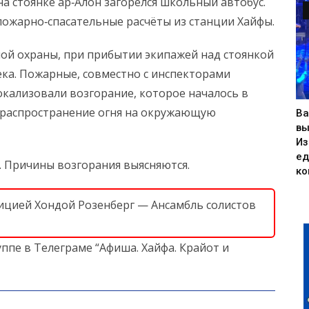
а стоянке ар‑Алон загорелся школьный автобус.
ожарно‑спасательные расчёты из станции Хайфы.
ой охраны, при прибытии экипажей над стоянкой
ека. Пожарные, совместно с инспекторами
окализовали возгорание, которое началось в
и распространение огня на окружающую
Ва
вы
Из
ед
 Причины возгорания выясняются.
ко
етицией Хондой Розенберг — Ансамбль солистов
ппе в Телеграме “Афиша. Хайфа. Крайот и