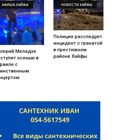
АФИША ХАЙФЫ
НОВОСТИ ХАЙФЫ
Полиция расследует
инцидент с гранатой
в престижном
лерий Меладзе
районе Хайфы
ступит осенью в
раиле с
инственным
нцертом