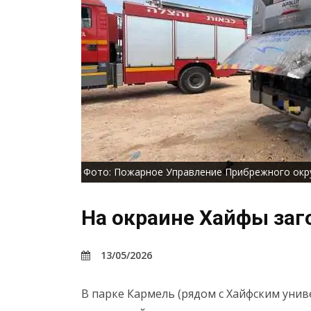
Фото: Пожарное Управление Прибрежного окр
На окраине Хайфы заг
13/05/2026
В парке Кармель (рядом с Хайфским уни