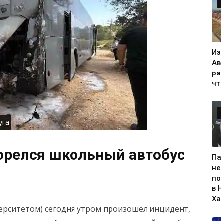
Из
Ав
ра
чт
уга
орелся школьный автобус
Па
не
по
в 
Х
верситетом) сегодня утром произошёл инцидент,