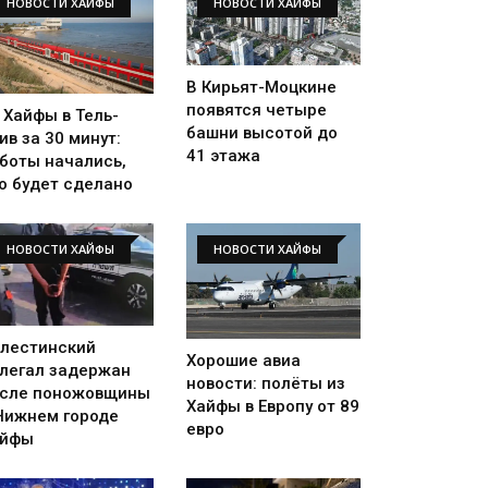
НОВОСТИ ХАЙФЫ
НОВОСТИ ХАЙФЫ
В Кирьят-Моцкине
появятся четыре
 Хайфы в Тель-
башни высотой до
ив за 30 минут:
41 этажа
боты начались,
о будет сделано
НОВОСТИ ХАЙФЫ
НОВОСТИ ХАЙФЫ
лестинский
Хорошие авиа
легал задержан
новости: полёты из
сле поножовщины
Хайфы в Европу от 89
Нижнем городе
евро
айфы