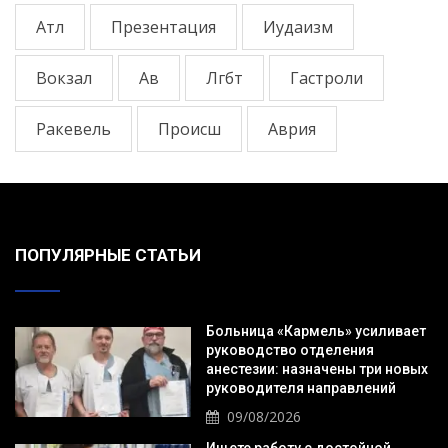
Атл
Презентация
Иудаизм
Вокзал
Ав
Лгбт
Гастроли
Ракевель
Происш
Аврия
ПОПУЛЯРНЫЕ СТАТЬИ
Больница «Кармель» усиливает
руководство отделения
анестезии: назначены три новых
руководителя направлений
09/08/2026
Ищете работу с достойной