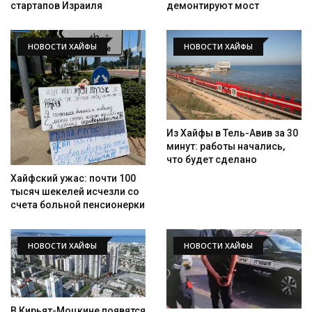
стартапов Израиля
демонтируют мост
НОВОСТИ ХАЙФЫ
НОВОСТИ ХАЙФЫ
Из Хайфы в Тель-Авив за 30
минут: работы начались,
что будет сделано
Хайфский ужас: почти 100
тысяч шекелей исчезли со
счета больной пенсионерки
НОВОСТИ ХАЙФЫ
НОВОСТИ ХАЙФЫ
В Кирьят-Моцкине появятся