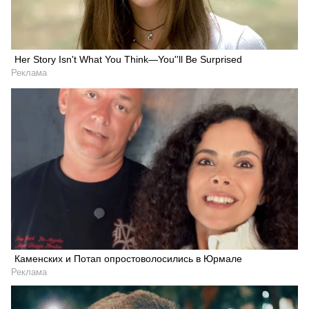
Her Story Isn't What You Think—You''ll Be Surprised
Реклама
Каменских и Потап опростоволосились в Юрмале
Реклама