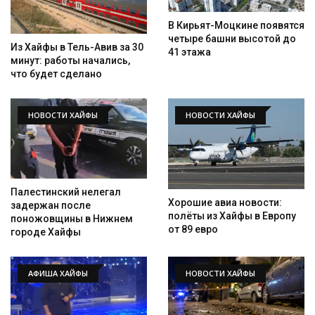
В Кирьят-Моцкине появятся
четыре башни высотой до
Из Хайфы в Тель-Авив за 30
41 этажа
минут: работы начались,
что будет сделано
НОВОСТИ ХАЙФЫ
НОВОСТИ ХАЙФЫ
Палестинский нелегал
Хорошие авиа новости:
задержан после
полёты из Хайфы в Европу
поножовщины в Нижнем
от 89 евро
городе Хайфы
АФИША ХАЙФЫ
НОВОСТИ ХАЙФЫ