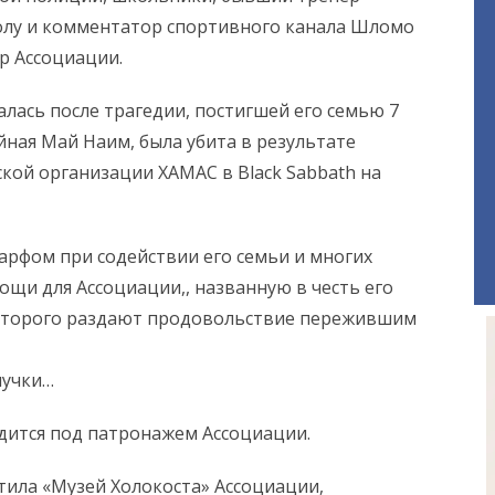
олу и комментатор спортивного канала Шломо
р Ассоциации.
лась после трагедии, постигшей его семью 7
йная Май Наим, была убита в результате
кой организации ХАМАС в Black Sabbath на
рфом при содействии его семьи и многих
щи для Ассоциации,, названную в честь его
с которого раздают продовольствие пережившим
нучки…
одится под патронажем Ассоциации.
ила «Музей Холокоста» Ассоциации,