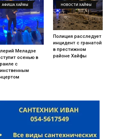
АФИША ХАЙФЫ
НОВОСТИ ХАЙФЫ
Полиция расследует
инцидент с гранатой
в престижном
лерий Меладзе
районе Хайфы
ступит осенью в
раиле с
инственным
нцертом