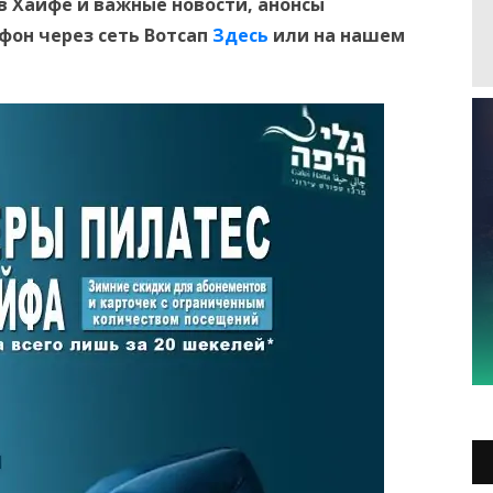
в Хайфе и
важные новости, анонсы
ефон
через сеть Вотсап
Здесь
или на нашем