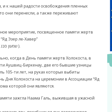
я, и к нашей радости освобождения пленных
то они перенесли, а также переживают
нное мероприятие, посвященное памяти жертв
“Яд Эзер ле-Хавер”
(основатель и гендиректор Шимон Сабаг שמעון סבג ).
ьно, когда в День памяти жертв Холокоста, в
рти Аушвиц-Биркенау, две его бывшие узницы
ь 105-ти лет, на руках которых выбиты
нь Дня Холокоста на церемонии в Ассоциации “Яд
ома которой они являются.
амяти зажгла Наама Галь, выжившая в ужасной