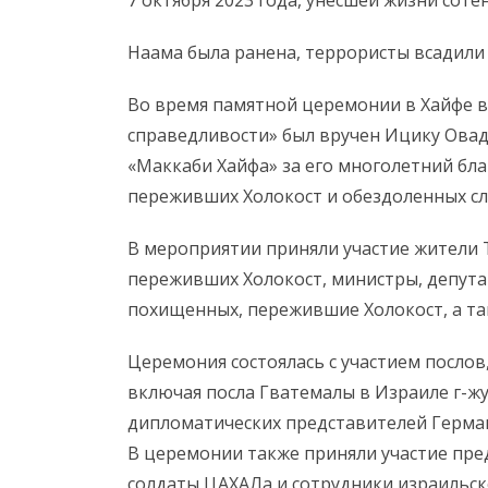
7 октября 2023 года, унесшей жизни соте
Наама была ранена, террористы всадили 
Во время памятной церемонии в Хайфе в
справедливости» был вручен Ицику Овад
«Маккаби Хайфа» за его многолетний бла
переживших Холокост и обездоленных сл
В мероприятии приняли участие жители 
переживших Холокост, министры, депута
похищенных, пережившие Холокост, а та
Церемония состоялась с участием послов,
включая посла Гватемалы в Израиле г-жу
дипломатических представителей Германи
В церемонии также приняли участие пред
солдаты ЦАХАЛа и сотрудники израильс