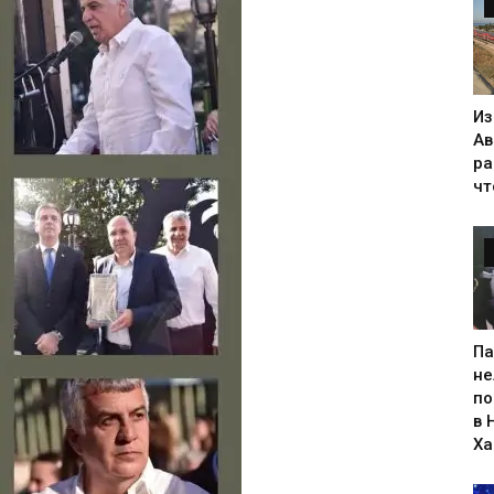
Из
Ав
ра
чт
Па
не
по
в 
Х