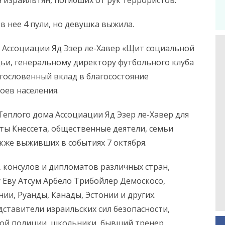
н израильтян, погибших от рук террористов.
в нее 4 пули, но девушка выжила.
 Ассоциации Яд Эзер ле-Хавер «Щит социальной
ьи, генеральному директору футбольного клуба
гословенный вклад в благосостояние
оев населения.
Теплого дома Ассоциации Яд Эзер ле-Хавер для
ты Кнессета, общественные деятели, семьи
кже выживших в событиях 7 октября.
 консулов ​​и дипломатов различных стран,
 Еву Атсум Арбело Трибойлер Демоскосо,
и, Руанды, Канады, Эстонии и других.
ставители израильских сил безопасности,
кой полиции, школьники, бывший тренер