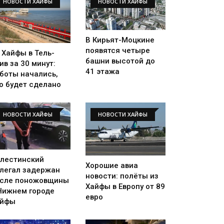
НОВОСТИ ХАЙФЫ
НОВОСТИ ХАЙФЫ
В Кирьят-Моцкине
появятся четыре
 Хайфы в Тель-
башни высотой до
ив за 30 минут:
41 этажа
боты начались,
о будет сделано
НОВОСТИ ХАЙФЫ
НОВОСТИ ХАЙФЫ
лестинский
Хорошие авиа
легал задержан
новости: полёты из
сле поножовщины
Хайфы в Европу от 89
Нижнем городе
евро
айфы