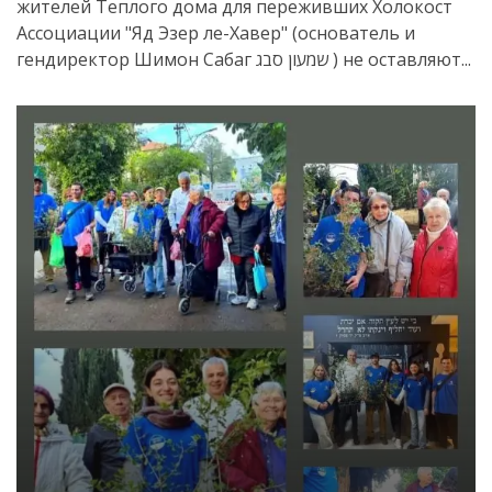
жителей Теплого дома для переживших Холокост
Ассоциации "Яд Эзер ле-Хавер" (основатель и
гендиректор Шимон Сабаг שמעון סבג ) не оставляют...