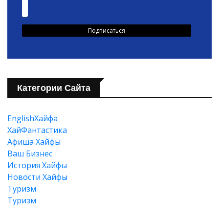
Категории Сайта
EnglishХайфа
XайФантастика
Афиша Хайфы
Ваш Бизнес
История Хайфы
Новости Хайфы
Туризм
Туризм