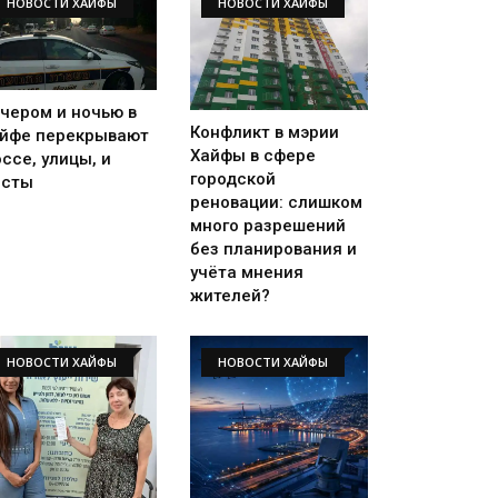
НОВОСТИ ХАЙФЫ
НОВОСТИ ХАЙФЫ
чером и ночью в
Конфликт в мэрии
йфе перекрывают
Хайфы в сфере
ссе, улицы, и
городской
осты
реновации: слишком
много разрешений
без планирования и
учёта мнения
жителей?
НОВОСТИ ХАЙФЫ
НОВОСТИ ХАЙФЫ