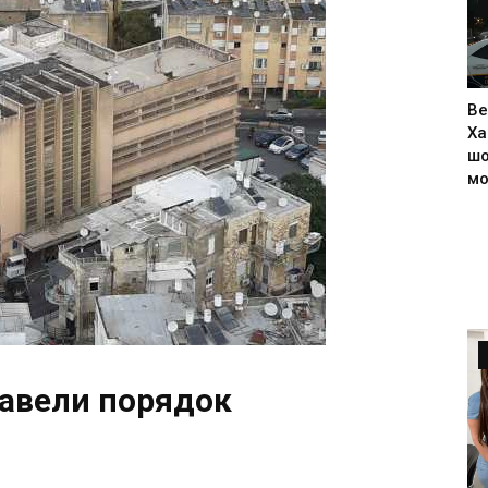
Ве
Ха
шо
м
навели порядок