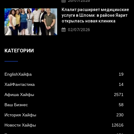
26/07/2026
Клалит расширяет медицинские
услуги в Шломи: в районе Яарит
открылась новая клиника
02/07/2026
KАТЕГОРИИ
EnglishХайфа
19
XайФантастика
14
Афиша Хайфы
2571
Ваш Бизнес
58
История Хайфы
230
Новости Хайфы
12616