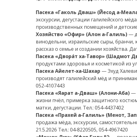
Пасека «Гаколь Дваш» (Йесод а‑Меал
экскурсии, дегустации галилейского мёд
производственных помещений и детские м
Хозяйство «Офир» (Алон а‑Галиль)
— д
винодельни, израильские сыры, бранчи, 
рассказ о семье и создании хозяйства. Дат
Пасека «Двора́т ха‑Тавор» (Шадмот Д
продуктами здоровья и косметикой из улья
Пасека Айелет‑ха‑Шахар
— Эхуд Халеви
производят галилейский мёд и принимаю
052‑4107443
Пасека «Яарат а‑Дваш» (Алони‑Аба)
— 
жизни пчёл, примерка защитного костюм
матки, дегустации. Тел.: 054‑4437402
Пасека «Прахей а‑Галиль» (Менот, За
продажа мёда, экскурсии, самостоятельн
21.5.2026 Тел.: 04‑8220505, 054‑4967420