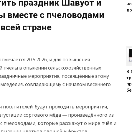
ить праздник Шавуот и
но
до
ы вместе с пчеловодами
 всей стране
тмечается 20.5.2026, и для повышения
й пчелы в опылении сельскохозяйственных
В 
праздничные мероприятия, посвящённые этому
тр
емледелия, совпадающему с началом весеннего
пр
бе
я посетителей: будут проходить мероприятия,
егустации сортового мёда — произведённого из
 с пчеловодами, которые расскажут о мире пчёл и
опылении цветков овощей и фруктов,