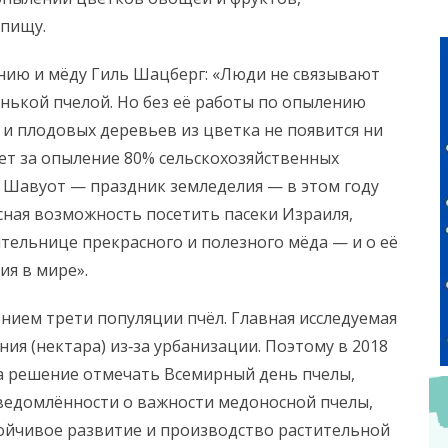
 пищу.
нию и мёду Гиль Шацберг: «Люди не связывают
ленькой пчелой. Но без её работы по опылению
и плодовых деревьев из цветка не появится ни
ет за опыление 80% сельскохозяйственных
и Шавуот — праздник земледелия — в этом году
сная возможность посетить пасеки Израиля,
тельнице прекрасного и полезного мёда — и о её
ия в мире».
ением трети популяции пчёл. Главная исследуемая
я (нектара) из‑за урбанизации. Поэтому в 2018
а решение отмечать Всемирный день пчелы,
ведомлённости о важности медоносной пчелы,
стойчивое развитие и производство растительной