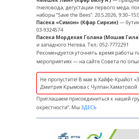
«Мешек Лин» (Кфар Билу А’)
— праздник
пчеловода, дегустации первого мёда, по
наборы “Save the Bees”. 20.5.2026, 9:30–15:
Пасека «Симон» (Кфар Сиркин)
— бутик‑
03‑9324574
Пасека Мордехая Голана (Мошав Гилат
и западного Негева. Тел.: 052‑7772291
Рекомендуется уточнять время работы п
мероприятиях — на сайте Совета по опы
Не пропустите! В мае в Хайфе-Крайот 
Дмитрия Крымова с Чулпан Хаматовой
Приглашаем присоединиться к нашей гру
окрестности”. Мы
ЗДЕСЬ