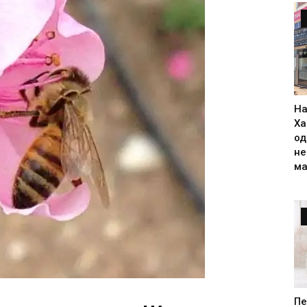
На
Ха
од
н
ма
Пе