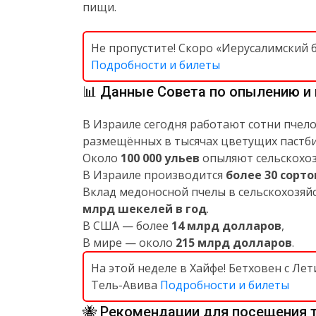
пищи.
Не пропустите! Скоро «Иерусалимский 
Подробности и билеты
📊 Данные Совета по опылению и
В Израиле сегодня работают сотни пчел
размещённых в тысячах цветущих пастби
Около
100 000 ульев
опыляют сельскохоз
В Израиле производится
более 30 сорт
Вклад медоносной пчелы в сельскохозяй
млрд шекелей в год
.
В США — более
14 млрд долларов
,
В мире — около
215 млрд долларов
.
На этой неделе в Хайфе! Бетховен с Л
Тель-Авива
Подробности и билеты
🐝 Рекомендации для посещения т