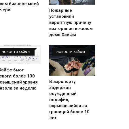
вом бизнесе моей
чери
Пожарные
установили
вероятную причину
возгорания в жилом
доме Хайфы
НОВОСТИ ХАЙФЫ
НОВОСТИ ХАЙФЫ
Хайфе бьют
евогу: более 130
В аэропорту
евышений уровня
задержан
нзола за неделю
осужденный
педофил,
скрывавшийся за
границей более 10
лет