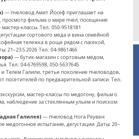
а)
— пчеловод Амит Йосеф приглашает на
а, просмотр фильма о мире пчёл, посещение
астер‑классы. Тел.: 050‑9518181
егустации сортового мёда и вина семейной
кофейная тележка в роще рядом с пасекой,
ы: 21–23.5.2026 Тел.: 04‑9861466
вора)
— бутик‑магазин с сортовым мёдом,
. Тел.: 04‑6769598, 050‑5637645
 и Телем Галили, третье поколение пчеловодов,
т посетителей по предварительной записи. Тел.:
экскурсии, мастер‑классы по медогону, фильм о
а, наблюдение за стеклянным ульем и поиском
падная Галилея)
— пчеловод Нога Реувен:
ое медогонное испытание, дегустации. Даты: 20–