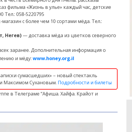
 в честь Всемирного дня пчелы: рассказы
каз фильма «Жизнь в улье» каждый час, детские
00 Тел.: 058‑5220795
магазин с более чем 10 сортами мёда. Тел.:
, Негев)
— доставка мёда из цветков северного
асек заранее. Дополнительная информация о
лению и мёду:
www.honey.org.il
«Записки сумасшедших» – новый спектакль
 и Максимом Сухановым.
Подробности и билеты
ппе в Телеграме “Афиша. Хайфа. Крайот и