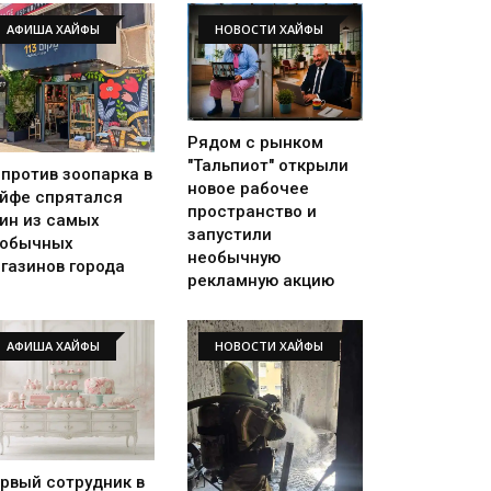
АФИША ХАЙФЫ
НОВОСТИ ХАЙФЫ
Рядом с рынком
"Тальпиот" открыли
против зоопарка в
новое рабочее
йфе спрятался
пространство и
ин из самых
запустили
еобычных
необычную
газинов города
рекламную акцию
АФИША ХАЙФЫ
НОВОСТИ ХАЙФЫ
рвый сотрудник в