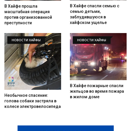
В Хайфе спасли семью с
В Хайфе прошла
семью детьми,
масштабная операция
заблудившуюся в
против организованной
хайфском ущелье
преступности
НОВОСТИ ХАЙФЫ
НОВОСТИ ХАЙФЫ
В Хайфе пожарные спасли
жильцов во время пожара
Необычное спасение:
в жилом доме
голова собаки застряла в
колесе электровелосипеда