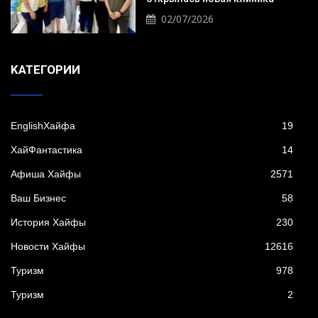
02/07/2026
KАТЕГОРИИ
EnglishХайфа
19
XайФантастика
14
Афиша Хайфы
2571
Ваш Бизнес
58
История Хайфы
230
Новости Хайфы
12616
Туризм
978
Туризм
2