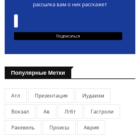
рассылка вам о них расскажет
Популярные Метки
Атл
Презентация
Иудаизм
Вокзал
Ав
Лгбт
Гастроли
Ракевель
Происш
Аврия