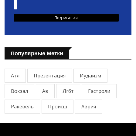
Популярные Метки
Атл
Презентация
Иудаизм
Вокзал
Ав
Лгбт
Гастроли
Ракевель
Происш
Аврия