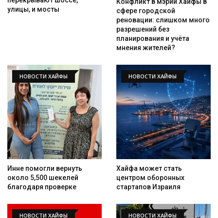
Конфликт в мэрии Хайфы в
улицы, и мосты
сфере городской
реновации: слишком много
разрешений без
планирования и учёта
мнения жителей?
НОВОСТИ ХАЙФЫ
НОВОСТИ ХАЙФЫ
Инне помогли вернуть
Хайфа может стать
около 5,500 шекелей
центром оборонных
благодаря проверке
стартапов Израиля
НОВОСТИ ХАЙФЫ
НОВОСТИ ХАЙФЫ