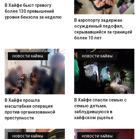
В Хайфе бьют тревогу:
более 130 превышений
уровня бензола за неделю
В аэропорту задержан
осужденный педофил,
скрывавшийся за границей
более 10 лет
НОВОСТИ ХАЙФЫ
НОВОСТИ ХАЙФЫ
В Хайфе спасли семью с
В Хайфе прошла
семью детьми,
масштабная операция
заблудившуюся в
против организованной
хайфском ущелье
преступности
НОВОСТИ ХАЙФЫ
НОВОСТИ ХАЙФЫ