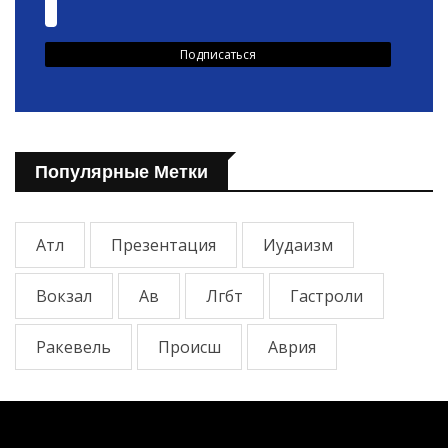
Популярные Метки
Атл
Презентация
Иудаизм
Вокзал
Ав
Лгбт
Гастроли
Ракевель
Происш
Аврия