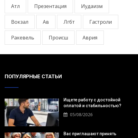
Атл
Презентация
Иудаизм
Вокзал
Ав
Лгбт
Гастроли
Ракевель
Происш
Аврия
ПОПУЛЯРНЫЕ СТАТЬИ
Ищете работу с достойной
оплатой и стабильностью?
05/08/2026
Вас приглашают принять