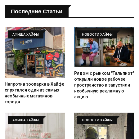
Последние Статьи
АФИША ХАЙФЫ
НОВОСТИ ХАЙФЫ
Рядом с рынком "Тальпиот"
открыли новое рабочее
Напротив зоопарка в Хайфе
пространство и запустили
спрятался один из самых
необычную рекламную
необычных магазинов
акцию
города
АФИША ХАЙФЫ
НОВОСТИ ХАЙФЫ