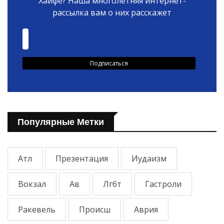
Хайфе? Наша многолетняя интернет-
рассылка вам о них расскажет
Популярные Метки
Атл
Презентация
Иудаизм
Вокзал
Ав
Лгбт
Гастроли
Ракевель
Происш
Аврия