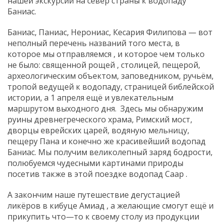
нашей экскурсии на север страны к водопаду
Баниас.
Баниас, Паниас, Нерониас, Кесария Филипова — вот
неполный перечень названий того места, в
которое мы отправляемся , и которое чем только
не было: священной рощей , столицей, пещерой,
археологическим объектом, заповедником, ручьём,
тропой ведущей к водопаду, страницей библейской
истории, а 1 апреля ещё и увлекательным
маршрутом выходного дня. Здесь мы обнаружим
руины древнегреческого храма, Римский мост,
дворцы еврейских царей, водяную мельницу,
пещеру Пана и конечно же красивейший водопад
Баниас. Мы получим великолепный заряд бодрости,
полюбуемся чудесными картинами природы
посетив также в этой поездке водопад Саар .
А закончим наше путешествие дегустацией
ликёров в кибуце Амиад , а желающие смогут ещё и
прикупить что—то к своему столу из продукции