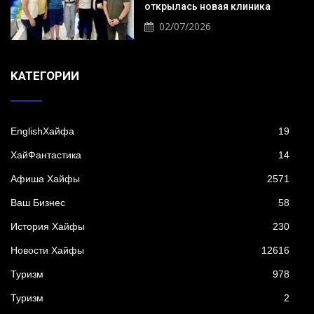
открылась новая клиника
02/07/2026
KАТЕГОРИИ
EnglishХайфа
19
XайФантастика
14
Афиша Хайфы
2571
Ваш Бизнес
58
История Хайфы
230
Новости Хайфы
12616
Туризм
978
Туризм
2