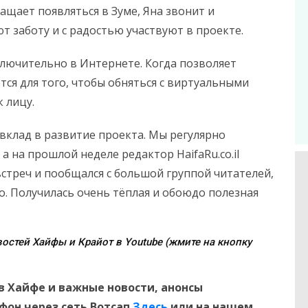
ащает появляться в Зуме, Яна звонит и
т заботу и с радостью участвуют в проекте.
ключительно в Интернете. Когда позволяет
тся для того, чтобы обняться с виртуальными
 лицу.
т вклад в развитие проекта. Мы регулярно
а на прошлой неделе редактор HaifaRu.co.il
встреч и пообщался с большой группой читателей,
о. Получилась очень тёплая и обоюдо полезная
остей Хайфы и Крайот в Youtube (жмите на кнопку
в Хайфе и
важные новости, анонсы
ефон
через сеть Вотсап
Здесь
или на нашем