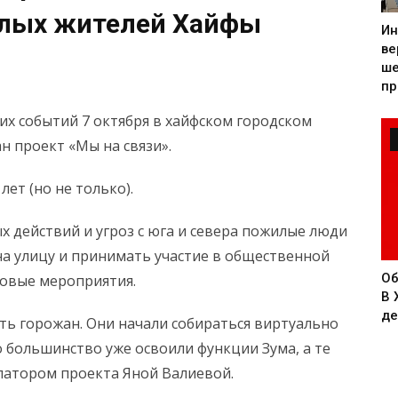
лых жителей Хайфы
Ин
ве
ше
пр
ких событий 7 октября в хайфском городском
н проект «Мы на связи».
ет (но не только).
х действий и угроз с юга и севера пожилые люди
на улицу и принимать участие в общественной
Об
совые мероприятия.
В 
де
ь горожан. Они начали собираться виртуально
о большинство уже освоили функции Зума, а те
упатором проекта Яной Валиевой.