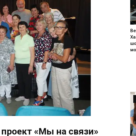
Ве
Ха
шо
м
 проект «Мы на связи»