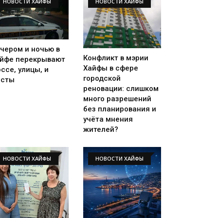
НОВОСТИ ХАЙФЫ
НОВОСТИ ХАЙФЫ
чером и ночью в
Конфликт в мэрии
йфе перекрывают
Хайфы в сфере
ссе, улицы, и
городской
осты
реновации: слишком
много разрешений
без планирования и
учёта мнения
жителей?
НОВОСТИ ХАЙФЫ
НОВОСТИ ХАЙФЫ