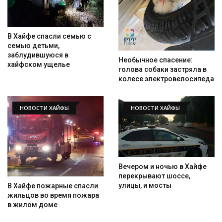
В Хайфе спасли семью с
семью детьми,
заблудившуюся в
Необычное спасение:
хайфском ущелье
голова собаки застряла в
колесе электровелосипеда
НОВОСТИ ХАЙФЫ
НОВОСТИ ХАЙФЫ
Вечером и ночью в Хайфе
перекрывают шоссе,
улицы, и мосты
В Хайфе пожарные спасли
жильцов во время пожара
в жилом доме