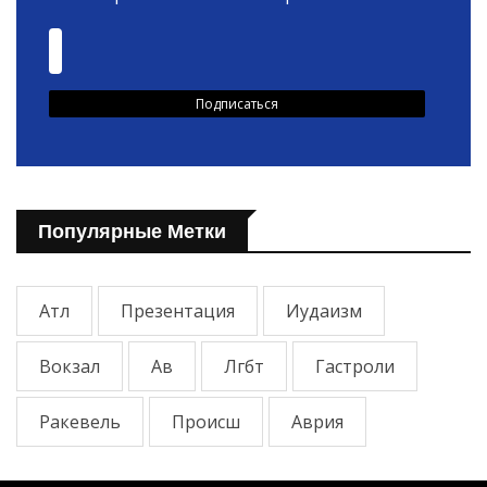
Популярные Метки
Атл
Презентация
Иудаизм
Вокзал
Ав
Лгбт
Гастроли
Ракевель
Происш
Аврия