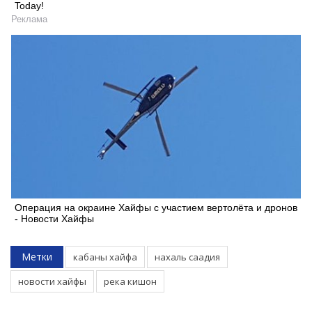
Today!
Реклама
Операция на окраине Хайфы с участием вертолёта и дронов
- Новости Хайфы
Метки
кабаны хайфа
нахаль саадия
новости хайфы
река кишон