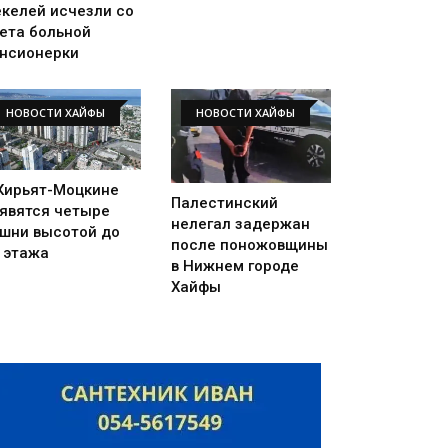
келей исчезли со
ета больной
нсионерки
НОВОСТИ ХАЙФЫ
НОВОСТИ ХАЙФЫ
Кирьят-Моцкине
Палестинский
явятся четыре
нелегал задержан
шни высотой до
после поножовщины
 этажа
в Нижнем городе
Хайфы