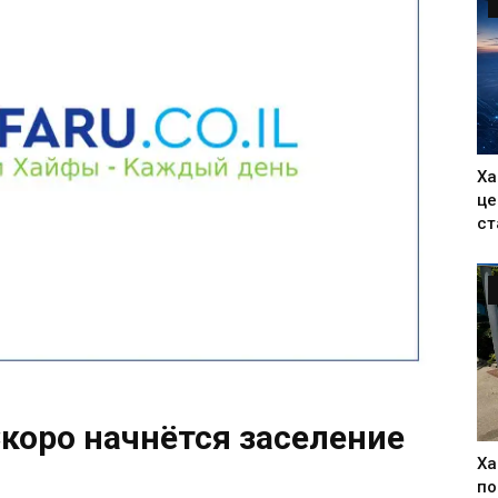
Ха
це
ст
коро начнётся заселение
Ха
по