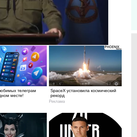
любимых телеграм
SpaceX установила космический
дном месте!
рекорд
Реклама