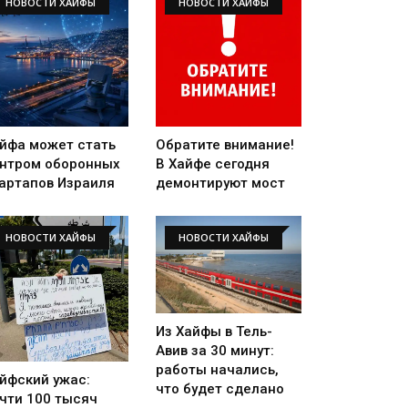
НОВОСТИ ХАЙФЫ
НОВОСТИ ХАЙФЫ
йфа может стать
Обратите внимание!
нтром оборонных
В Хайфе сегодня
артапов Израиля
демонтируют мост
НОВОСТИ ХАЙФЫ
НОВОСТИ ХАЙФЫ
Из Хайфы в Тель-
Авив за 30 минут:
работы начались,
йфский ужас:
что будет сделано
чти 100 тысяч