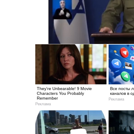
They're Unbearable! 9 Movie
Все посты 
Characters You Probably
каналов в о
Remember
Реклама
Реклама